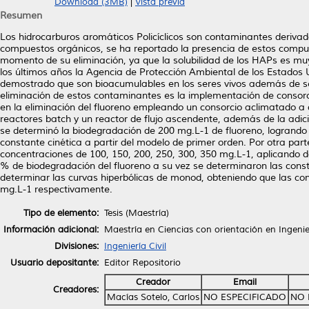
Download (3MB)
|
Vista previa
Resumen
Los hidrocarburos aromáticos Policíclicos son contaminantes deriva
compuestos orgánicos, se ha reportado la presencia de estos compues
momento de su eliminación, ya que la solubilidad de los HAPs es muy
los últimos años la Agencia de Protección Ambiental de los Estados
demostrado que son bioacumulables en los seres vivos además de se
eliminación de estos contaminantes es la implementación de consorc
en la eliminación del fluoreno empleando un consorcio aclimatado a d
reactores batch y un reactor de flujo ascendente, además de la adic
se determinó la biodegradación de 200 mg.L-1 de fluoreno, logrando 
constante cinética a partir del modelo de primer orden. Por otra part
concentraciones de 100, 150, 200, 250, 300, 350 mg.L-1, aplicando d
% de biodegradación del fluoreno a su vez se determinaron las consta
determinar las curvas hiperbólicas de monod, obteniendo que las co
mg.L-1 respectivamente.
Tipo de elemento:
Tesis (Maestría)
Información adicional:
Maestría en Ciencias con orientación en Ingeni
Divisiones:
Ingeniería Civil
Usuario depositante:
Editor Repositorio
Creador
Email
Creadores:
Macías Sotelo, Carlos
NO ESPECIFICADO
NO 