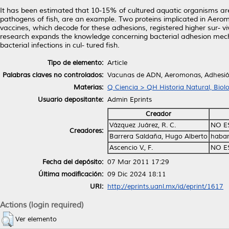
It has been estimated that 10-15% of cultured aquatic organisms are
pathogens of fish, are an example. Two proteins implicated in Aeromo
vaccines, which decode for these adhesions, registered higher sur- viva
research expands the knowledge concerning bacterial adhesion mecha-
bacterial infections in cul- tured fish.
Tipo de elemento:
Article
Palabras claves no controlados:
Vacunas de ADN, Aeromonas, Adhesión
Materias:
Q Ciencia > QH Historia Natural, Biol
Usuario depositante:
Admin Eprints
Creador
Vázquez Juárez, R. C.
NO E
Creadores:
Barrera Saldaña, Hugo Alberto
haba
Ascencio V., F.
NO E
Fecha del depósito:
07 Mar 2011 17:29
Última modificación:
09 Dic 2024 18:11
URI:
http://eprints.uanl.mx/id/eprint/1617
Actions (login required)
Ver elemento