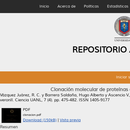
Inicio
Acerca de
Políticas
Estadísticas
REPOSITORIO
Iniciar 
Clonación molecular de proteína
Vázquez Juárez, R. C.
y
Barrera Saldaña, Hugo Alberto
y
Ascencio V.,
veronII.
Ciencia UANL, 7 (4). pp. 475-482. ISSN 1405-9177
PDF
clonacion.pdf
Download (150kB)
|
Vista previa
Resumen