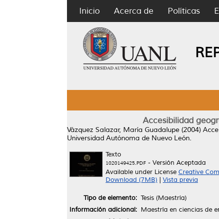
Inicio
Acerca de
Políticas
E
RE
Accesibilidad geogr
Vázquez Salazar, María Guadalupe
(2004)
Acces
Universidad Autónoma de Nuevo León.
Texto
- Versión Aceptada
1020149425.PDF
Available under License
Creative Com
Download (7MB)
|
Vista previa
Tipo de elemento:
Tesis (Maestría)
Información adicional:
Maestría en ciencias de e