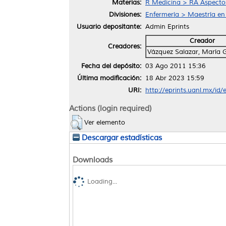
Materias:
R Medicina > RA Aspectos
Divisiones:
Enfermería > Maestría en
Usuario depositante:
Admin Eprints
Creador
Creadores:
Vázquez Salazar, María 
Fecha del depósito:
03 Ago 2011 15:36
Última modificación:
18 Abr 2023 15:59
URI:
http://eprints.uanl.mx/id/
Actions (login required)
Ver elemento
Descargar estadísticas
Downloads
Loading...