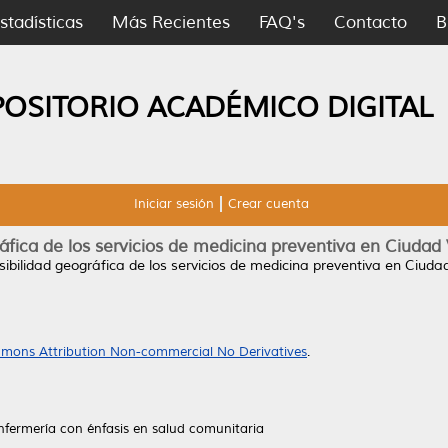
stadísticas
Más Recientes
FAQ's
Contacto
B
POSITORIO ACADÉMICO DIGITAL
Iniciar sesión
Crear cuenta
áfica de los servicios de medicina preventiva en Ciudad 
ibilidad geográfica de los servicios de medicina preventiva en Ciudad
mons Attribution Non-commercial No Derivatives
.
nfermería con énfasis en salud comunitaria