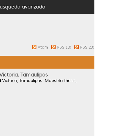
úsqueda avanzada
Atom
RSS 1.0
RSS 2.0
Victoria, Tamaulipas
 Victoria, Tamaulipas.
Maestría thesis,