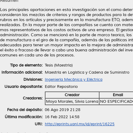
Resumen
Las principales aportaciones en esta investigación son el como dete
consideran las mezclas de criterios y rangos de productos para la d
rubros en los artículos y precisamente en la manufactura ETO, ademá
realizadas. En la mayor parte de las compañías se cuenta con material
mas representativos de los costos activos de una empresa. El gestio
administración. Como se mencionó en la parte de marco teorico, los
de manufactura o el giro de la compañía, además de las políticas int
adecuadas para tener un mayor impacto en la mejora de administraci
el éxito o fracaso de llevar a cabo una buena administración del in
comunes en cada uno de los procesos.
Tipo de elemento:
Tesis (Maestría)
Información adicional:
Maestría en Logística y Cadena de Suministro
Divisiones:
Ingeniería Mecánica y Eléctrica
Usuario depositante:
Editor Repositorio
Creador
Email
Creadores:
Moya Morales, Silvia Lorena
NO ESPECIFICA
Fecha del depósito:
06 Ago 2019 21:28
Última modificación:
16 Feb 2022 14:58
URI:
http://eprints.uanl.mx/id/eprint/16225