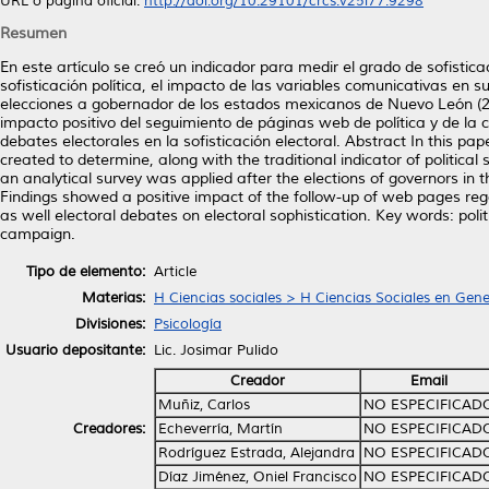
URL o página oficial:
http://doi.org/10.29101/crcs.v25i77.9298
Resumen
En este artículo se creó un indicador para medir el grado de sofisticaci
sofisticación política, el impacto de las variables comunicativas en s
elecciones a gobernador de los estados mexicanos de Nuevo León (2
impacto positivo del seguimiento de páginas web de política y de la 
debates electorales en la sofisticación electoral. Abstract In this pape
created to determine, along with the traditional indicator of political
an analytical survey was applied after the elections of governors in
Findings showed a positive impact of the follow-up of web pages rega
as well electoral debates on electoral sophistication. Key words: polit
campaign.
Tipo de elemento:
Article
Materias:
H Ciencias sociales > H Ciencias Sociales en Gene
Divisiones:
Psicología
Usuario depositante:
Lic. Josimar Pulido
Creador
Email
Muñiz, Carlos
NO ESPECIFICAD
Creadores:
Echeverría, Martín
NO ESPECIFICAD
Rodríguez Estrada, Alejandra
NO ESPECIFICAD
Díaz Jiménez, Oniel Francisco
NO ESPECIFICAD