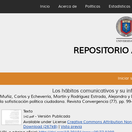
Inicio
Acerca de
Políticas
Estadísticas
REPOSITORIO
Iniciar 
Los hábitos comunicativos y su inf
Muñiz, Carlos
y
Echeverría, Martín
y
Rodríguez Estrada, Alejandra
y
la sofisticación política ciudadana.
Revista Convergencia (77). pp. 9
Texto
- Versión Publicada
142.pdf
Available under License
Creative Commons Attribution Non
Download (267kB)
|
Vista previa