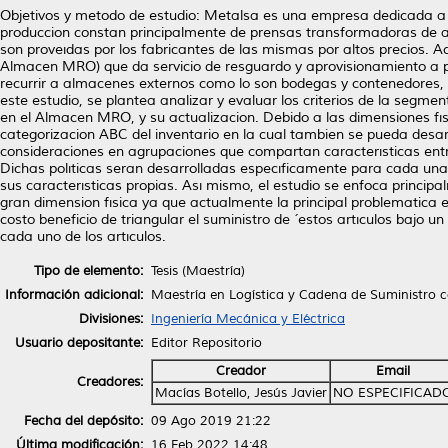
Objetivos y metodo de estudio: Metalsa es una empresa dedicada a l
produccion constan principalmente de prensas transformadoras de ac
son proveıdas por los fabricantes de las mismas por altos precios.
Almacen MRO) que da servicio de resguardo y aprovisionamiento a 
recurrir a almacenes externos como lo son bodegas y contenedores,
este estudio, se plantea analizar y evaluar los criterios de la segm
en el Almacen MRO, y su actualizacion. Debido a las dimensiones fısi
categorizacion ABC del inventario en la cual tambien se pueda des
consideraciones en agrupaciones que compartan caracterısticas entre 
Dichas polıticas seran desarrolladas especıficamente para cada una
sus caracterısticas propias. Ası mismo, el estudio se enfoca principal
gran dimension fısica ya que actualmente la principal problematica 
costo beneficio de triangular el suministro de ´estos artıculos bajo
cada uno de los artıculos.
Tipo de elemento:
Tesis (Maestría)
Información adicional:
Maestría en Logística y Cadena de Suministro c
Divisiones:
Ingeniería Mecánica y Eléctrica
Usuario depositante:
Editor Repositorio
Creador
Email
Creadores:
Macías Botello, Jesús Javier
NO ESPECIFICAD
Fecha del depósito:
09 Ago 2019 21:22
Última modificación:
16 Feb 2022 14:48