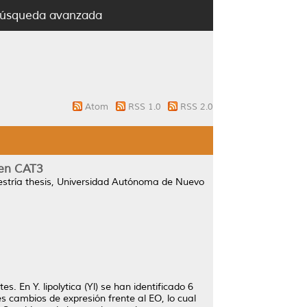
úsqueda avanzada
Atom
RSS 1.0
RSS 2.0
gen CAT3
tría thesis, Universidad Autónoma de Nuevo
s. En Y. lipolytica (Yl) se han identificado 6
s cambios de expresión frente al EO, lo cual