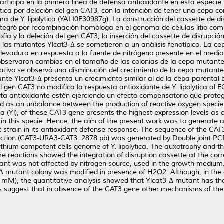
articipa en la primera línea de defensa antioxidante en esta especie.
tica por deleción del gen CAT3, con la intención de tener una cepa c
ma de Y. lipolytica (YALI0F30987g). La construcción del cassette de 
tegró por recombinación homóloga en el genoma de células litio compe
ía y la deleción del gen CAT3, la inserción del cassette de disrupció
, las mutantes Ylcat3-Δ se sometieron a un análisis fenotípico. La 
levadura en respuesta a la fuente de nitrógeno presente en el medio 
 observaron cambios en el tamaño de las colonias de la cepa mutante 
tativo se observó una disminución del crecimiento de la cepa mutant
nte Ylcat3-Δ presenta un crecimiento similar al de la cepa parental
el gen CAT3 no modifica la respuesta antioxidante de Y. lipolytica a
a antioxidante estén ejerciendo un efecto compensatorio que protege
 as an unbalance between the production of reactive oxygen species
ca (Yl), of these CAT3 gene presents the highest expression levels as 
ne in this specie. Hence, the aim of the present work was to generate a
ent strain in its antioxidant defense response. The sequence of the CAT
uction (CAT3-URA3-CAT3: 2878 pb) was generated by Double joint PCR
ithium competent cells genome of Y. lipolytica. The auxotrophy and 
yme reactions showed the integration of disruption cassette at the co
ant was not affected by nitrogen source, used in the growth medium. 
t3-Δ mutant colony was modified in presence of H2O2. Although, in the 
 mM), the quantitative analysis showed that Ylcat3-Δ mutant has th
 suggest that in absence of the CAT3 gene other mechanisms of the a