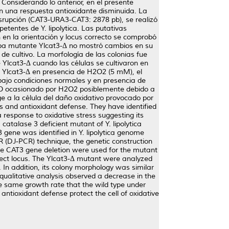
 Considerando lo anterior, en el presente
on una respuesta antioxidante disminuida. La
disrupción (CAT3-URA3-CAT3: 2878 pb), se realizó
tentes de Y. lipolytica. Las putativas
n en la orientación y locus correcto se comprobó
cepa mutante Ylcat3-Δ no mostró cambios en su
de cultivo. La morfología de las colonias fue
Ylcat3-Δ cuando las células se cultivaron en
e Ylcat3-Δ en presencia de H2O2 (5 mM), el
 bajo condiciones normales y en presencia de
l EO ocasionado por H2O2 posiblemente debido a
 a la célula del daño oxidativo provocado por
 and antioxidant defense. They have identified
a response to oxidative stress suggesting its
 catalase 3 deficient mutant of Y. lipolytica
3 gene was identified in Y. lipolytica genome
 (DJ-PCR) technique, the genetic construction
the CAT3 gene deletion were used for the mutant
rrect locus. The Ylcat3-Δ mutant were analyzed
In addition, its colony morphology was similar
qualitative analysis observed a decrease in the
e same growth rate that the wild type under
ntioxidant defense protect the cell of oxidative