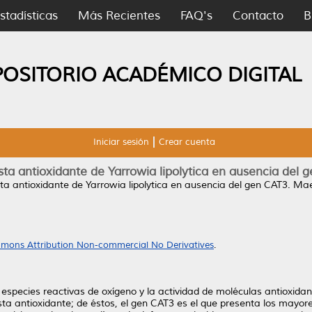
stadísticas
Más Recientes
FAQ's
Contacto
B
POSITORIO ACADÉMICO DIGITAL
Iniciar sesión
Crear cuenta
ta antioxidante de Yarrowia lipolytica en ausencia del 
a antioxidante de Yarrowia lipolytica en ausencia del gen CAT3.
Maes
mons Attribution Non-commercial No Derivatives
.
e especies reactivas de oxígeno y la actividad de moléculas antioxidante
a antioxidante; de éstos, el gen CAT3 es el que presenta los mayore