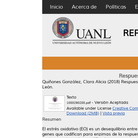
Inicio
Acerca de
Políticas
E
RE
Respues
Quiñones González, Clara Alicia
(2018)
Respuest
León.
Texto
- Versión Aceptada
1080290288.pdf
Available under License
Creative Com
Download (2MB)
|
Vista previa
Resumen
El estrés oxidativo (EO) es un desequilibrio entr
genes que codifican para enzimas de la respuest