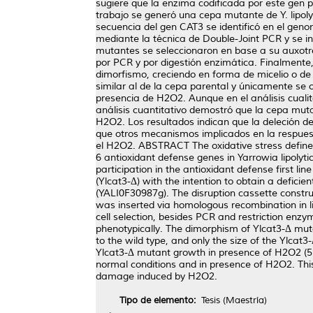
sugiere que la enzima codificada por este gen p
trabajo se generó una cepa mutante de Y. lipoly
secuencia del gen CAT3 se identificó en el geno
mediante la técnica de Double-Joint PCR y se in
mutantes se seleccionaron en base a su auxotrof
por PCR y por digestión enzimática. Finalmente
dimorfismo, creciendo en forma de micelio o de 
similar al de la cepa parental y únicamente se
presencia de H2O2. Aunque en el análisis cuali
análisis cuantitativo demostró que la cepa muta
H2O2. Los resultados indican que la deleción d
que otros mecanismos implicados en la respuest
el H2O2. ABSTRACT The oxidative stress defined
6 antioxidant defense genes in Yarrowia lipolyti
participation in the antioxidant defense first li
(Ylcat3-Δ) with the intention to obtain a defici
(YALI0F30987g). The disruption cassette constr
was inserted via homologous recombination in l
cell selection, besides PCR and restriction enz
phenotypically. The dimorphism of Ylcat3-Δ mut
to the wild type, and only the size of the Ylca
Ylcat3-Δ mutant growth in presence of H2O2 (5
normal conditions and in presence of H2O2. This
damage induced by H2O2.
Tipo de elemento:
Tesis (Maestría)