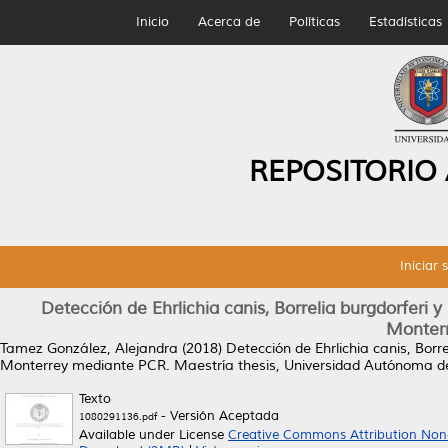
Inicio
Acerca de
Políticas
Estadísticas
REPOSITORIO
Iniciar 
Detección de Ehrlichia canis, Borrelia burgdorferi y
Monter
Tamez González, Alejandra
(2018)
Detección de Ehrlichia canis, Borre
Monterrey mediante PCR.
Maestría thesis, Universidad Autónoma d
Texto
- Versión Aceptada
1080291136.pdf
Available under License
Creative Commons Attribution Non