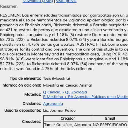
Download (3MB)
|
Vista previa
Resumen
RESUMEN: Las enfermedades transmitidas por garrapatas son un prob
mediante el uso de herramientas de vigilancia epidemiológica por lo
presencia de Ehrlichia canis, Rickettsia rickettsii, y Borrelia burgdo
de 421 muestras de perros que acudieron a una clínica veterinaria y o
Rhipicephalus sanguineus y el 1.18% (5) restante Dermacentor variabi
52.73% (222), a Rickettsia rickettsii 8.07% (34) y para Borrelia burgd
rickettsii en un 4.75% de las garrapatas. ABSTRACT: Tick-borne disea
strategies for its control and prevention. The aim of this study is to de
ticks collected in Monterrey and its metropolitan area, using PCR. 
98.81% (416) were identified as Rhipicephalus sanguineus and 1.18% (
52.73% (222), to Rickettsia rickettsii 8.07% (34) and none of the sampl
rickettsii was found in 4.75% of the ticks collected.
Tipo de elemento:
Tesis (Maestría)
Información adicional:
Maestría en Ciencia Animal
Q Ciencia > QL Zoología
Materias:
R Medicina > RA Aspectos Públicos de la Medic
Divisiones:
Agronomía
Usuario depositante:
Lic. Josimar Pulido
Creador
Email
Creadores:
Tamez González, Alejandra
NO ESPECIFICADO