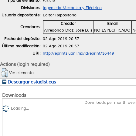
Tipo de elemento:
Article
Divisiones:
Ingeniería Mecánica y Eléctrica
Usuario depositante:
Editor Repositorio
Creador
Email
Creadores:
Arredondo Díaz, José Luis
NO ESPECIFICADO
N
Fecha del depósito:
02 Ago 2019 20:57
Última modificación:
02 Ago 2019 20:57
URI:
http://eprints.uanl.mx/id/eprint/16449
Actions (login required)
Ver elemento
Descargar estadísticas
Downloads
Downloads per month over
Loading...