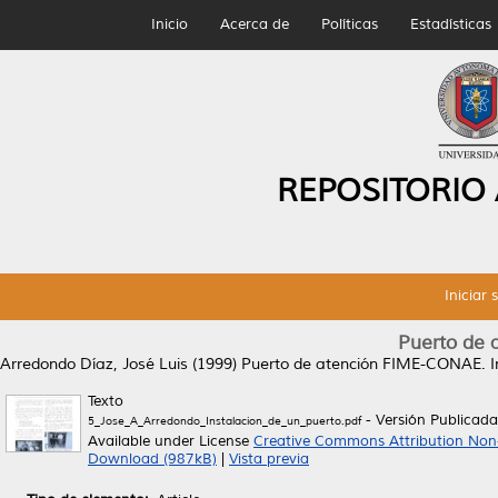
Inicio
Acerca de
Políticas
Estadísticas
REPOSITORIO
Iniciar 
Puerto de
Arredondo Díaz, José Luis
(1999)
Puerto de atención FIME-CONAE.
I
Texto
- Versión Publicada
5_Jose_A_Arredondo_Instalacion_de_un_puerto.pdf
Available under License
Creative Commons Attribution Non
Download (987kB)
|
Vista previa