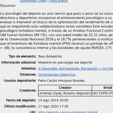
Download (1MB)
|
Vista previa
Resumen
La psicología del deporte es una ciencia que poco a poco se va con
directivos y deportistas incorporan el entrenamiento psicológico a s
evaluar e intervenir en busca de la optimización del rendimiento de ca
qué es importante esta validación/para estas variables) Este estudio
psicológico fortaleza mental, a través de un Análisis Factorial Confi
184 fueron hombres (49.1%), con una edad media de 22.31 años, perte
de la Universiada Nacional 2018 y el 18.7% pertenecientes a instituc
que el Inventario de fortaleza mental (IFM) alcanzó un puntaje de al
= .68), la consistencia interna y las bondades de ajuste RMSEA, CFI
Tipo de elemento:
Tesis (Maestría)
Información adicional:
Maestría en psicología del deporte
Materias:
G Geografía, Antropología, Recreación > GV De
Divisiones:
Organización Deportiva
Usuario depositante:
Perla Cecilia Hinojosa Rosales
Creador
Email
Creadores:
Jiménez López, Rosario Alejandra
NO ESPECIF
Fecha del depósito:
14 Ago 2019 20:50
Última modificación:
17 Ago 2020 17:28
URI:
http://eprints.uanl.mx/id/eprint/16454