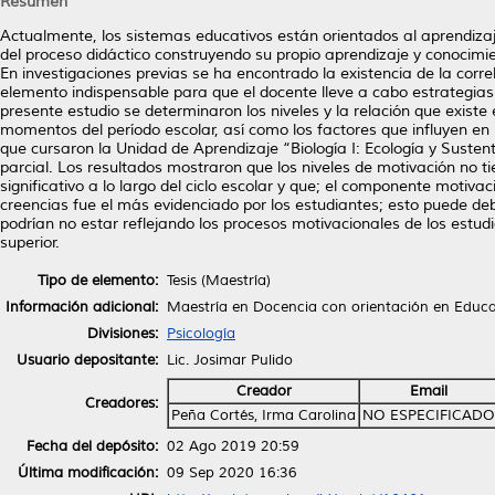
Resumen
Actualmente, los sistemas educativos están orientados al aprendizaj
del proceso didáctico construyendo su propio aprendizaje y conocim
En investigaciones previas se ha encontrado la existencia de la cor
elemento indispensable para que el docente lleve a cabo estrategias 
presente estudio se determinaron los niveles y la relación que existe
momentos del período escolar, así como los factores que influyen en
que cursaron la Unidad de Aprendizaje “Biología I: Ecología y Susten
parcial. Los resultados mostraron que los niveles de motivación no 
significativo a lo largo del ciclo escolar y que; el componente motiv
creencias fue el más evidenciado por los estudiantes; esto puede de
podrían no estar reflejando los procesos motivacionales de los estu
superior.
Tipo de elemento:
Tesis (Maestría)
Información adicional:
Maestría en Docencia con orientación en Educa
Divisiones:
Psicología
Usuario depositante:
Lic. Josimar Pulido
Creador
Email
Creadores:
Peña Cortés, Irma Carolina
NO ESPECIFICADO
Fecha del depósito:
02 Ago 2019 20:59
Última modificación:
09 Sep 2020 16:36