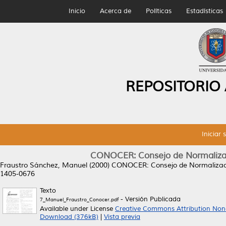
Inicio
Acerca de
Políticas
Estadísticas
REPOSITORIO
Iniciar 
CONOCER: Consejo de Normalizaci
Fraustro Sánchez, Manuel
(2000)
CONOCER: Consejo de Normalizació
1405-0676
Texto
- Versión Publicada
7_Manuel_Fraustro_Conocer.pdf
Available under License
Creative Commons Attribution Non
Download (376kB)
|
Vista previa