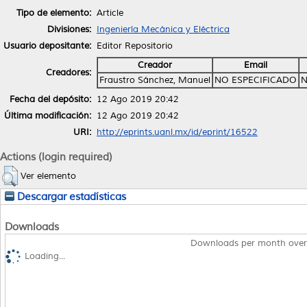
Tipo de elemento:
Article
Divisiones:
Ingeniería Mecánica y Eléctrica
Usuario depositante:
Editor Repositorio
Creador
Email
Creadores:
Fraustro Sánchez, Manuel
NO ESPECIFICADO
N
Fecha del depósito:
12 Ago 2019 20:42
Última modificación:
12 Ago 2019 20:42
URI:
http://eprints.uanl.mx/id/eprint/16522
Actions (login required)
Ver elemento
Descargar estadísticas
Downloads
Downloads per month over
Loading...