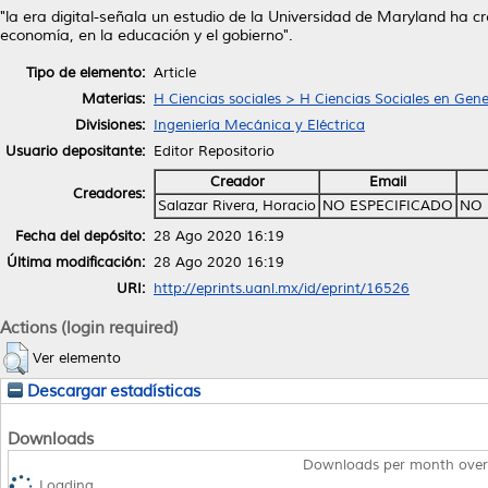
"la era digital-señala un estudio de la Universidad de Maryland ha cr
economía, en la educación y el gobierno".
Tipo de elemento:
Article
Materias:
H Ciencias sociales > H Ciencias Sociales en Gene
Divisiones:
Ingeniería Mecánica y Eléctrica
Usuario depositante:
Editor Repositorio
Creador
Email
Creadores:
Salazar Rivera, Horacio
NO ESPECIFICADO
NO 
Fecha del depósito:
28 Ago 2020 16:19
Última modificación:
28 Ago 2020 16:19
URI:
http://eprints.uanl.mx/id/eprint/16526
Actions (login required)
Ver elemento
Descargar estadísticas
Downloads
Downloads per month over
Loading...