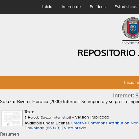
Inicio
Acerca de
Políticas
Estadísticas
REPOSITORIO
Iniciar 
Internet: 
Salazar Rivera, Horacio
(2000)
Internet: Su impacto y su precio.
Ingen
Texto
- Versión Publicada
8_Horacio_Salazar_Internet.pdf
Available under License
Creative Commons Attribution Non
Download (663kB)
|
Vista previa
Resumen