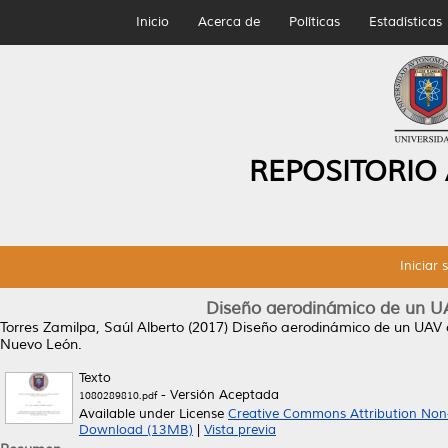
Inicio
Acerca de
Políticas
Estadísticas
REPOSITORIO
Iniciar 
Diseño aerodinámico de un UA
Torres Zamilpa, Saúl Alberto
(2017)
Diseño aerodinámico de un UAV c
Nuevo León.
Texto
- Versión Aceptada
1080289810.pdf
Available under License
Creative Commons Attribution Non
Download (13MB)
|
Vista previa