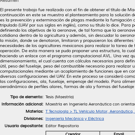
Resumen
El presente trabajo fue realizado con el fin de obtener el título de
continuación en este se muestra el planteamiento para la solución 
es la prevención y exterminación de plagas mediante la fumigación a
tripulado (UAV por sus siglas en inglés), como su título lo dice. Para 
definiendo los objetivos de la aeronave, de tal forma que la aeronav
cotidiana dentro de la agricultura y además, sin descuidar la aeron
la misión, donde se denotaron, limitaron y propusieron los diferentes
necesidades de los agricultores mexicanos para realizar la tarea de
operación. De esta manera se pudo proponer una estructura, la cual
haciendo un enlace con el programa computacional AVL. Una vez que 
dimensionamiento, el cual cuenta con cálculos necesarios para defin
útil, peso del fuselaje, peso del combustible necesario para realiza
computacionales mediante un acoplamiento de funciones que en conj
diversas configuraciones del UAV. En este proceso se consideró como 
las configuraciones, ala, fuselaje, empenaje del modelo. Para alimen
aerodinámico de perfiles alares, formas de ala y formas del fusela
Tipo de elemento:
Tesis (Maestría)
Información adicional:
Maestría en Ingeniería Aeronáutica con orient
Materias:
T Tecnología > TL Vehículo Motor, Aeronáutica,
Divisiones:
Ingeniería Mecánica y Eléctrica
Usuario depositante:
Editor Repositorio
Creador
Email