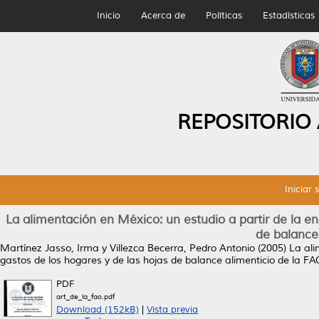
Inicio
Acerca de
Políticas
Estadísticas
REPOSITORIO
Iniciar 
La alimentación en México: un estudio a partir de la en
de balance
Martínez Jasso, Irma
y
Villezca Becerra, Pedro Antonio
(2005)
La ali
gastos de los hogares y de las hojas de balance alimenticio de la FA
PDF
art_de_la_fao.pdf
Download (152kB)
|
Vista previa