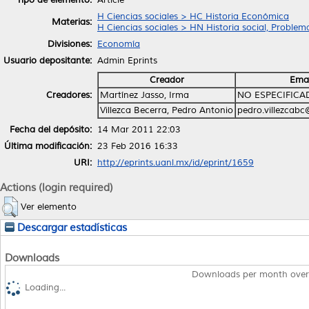
H Ciencias sociales > HC Historia Económica
Materias:
H Ciencias sociales > HN Historia social, Problema
Divisiones:
Economía
Usuario depositante:
Admin Eprints
Creador
Emai
Creadores:
Martínez Jasso, Irma
NO ESPECIFICA
Villezca Becerra, Pedro Antonio
pedro.villezcab
Fecha del depósito:
14 Mar 2011 22:03
Última modificación:
23 Feb 2016 16:33
URI:
http://eprints.uanl.mx/id/eprint/1659
Actions (login required)
Ver elemento
Descargar estadísticas
Downloads
Downloads per month over
Loading...