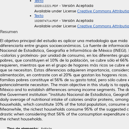
Texto
- Versión Aceptada
1020112221.PDF
Available under License
Creative Commons Attributi
Texto
- Versión Aceptada
1020074714.PDF
Available under License
Creative Commons Attributi
Resumen
El objetivo principal del estudio es aplicar una metodología que mid
diferenciarla entre grupos socioeconómicos. La fuente de informació
Nacional de Estadística, Geografía e Informática de México (INEGI). 
-calorías y proteínas- por unidad de consumo, en los diferentes grupo
pobres, que constituyen el 10% de la población, se cubre sólo el 66% 
requieren, mientras que en el grupo de hogares más ricos se cubre el
que se necesitan. Estas diferencias adquieren importancia, consider
alimentación, en contraste con el 20% que gastan los hogares ricos. 
familias pobres constituye el 56% de su gasto total, pero sólo cubre
potencialmente necesitan. The main objective in this study is to app
México and to establish differences among income segments. The da
the Goverment institution “Instituto Nacional de Estadística, Geograf
daily average of nutritional intake of calories and/or proteins, among 
households, which constitute 10% of the total population, consume o
Meanwhile, the richest households consume 95% of the suggested ca
drastic when considering that 56% of the consumption expenditure c
the richest households.
Tipo de elemento:
Article