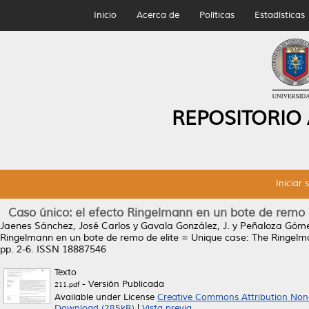
Inicio
Acerca de
Políticas
Estadísticas
REPOSITORIO
Iniciar 
Caso único: el efecto Ringelmann en un bote de remo 
Jaenes Sánchez, José Carlos
y
Gavala González, J.
y
Peñaloza Góme
Ringelmann en un bote de remo de elite = Unique case: The Ringelma
pp. 2-6. ISSN 18887546
Texto
- Versión Publicada
211.pdf
Available under License
Creative Commons Attribution Non
Download (285kB)
|
Vista previa