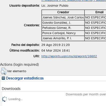
Usuario depositante:
Lic. Josimar Pulido
Creador
Email
Jaenes Sánchez, José Carlos
NO ESPECIFI
Gavala González, J.
NO ESPECIFI
Creadores:
Peñaloza Gómez, R.
NO ESPECIFI
Ponce Carbajal, Nancy
NO ESPECIFI
Jaenes Amarillo, P. I.
NO ESPECIFI
Fecha del depósito:
29 Ago 2019 21:20
Última modificación:
04 Mar 2024 18:41
URI:
http://eprints.uanl.mx/id/eprint/16602
Actions (login required)
Ver elemento
Descargar estadísticas
Downloads
Downloads per month over
Loading...