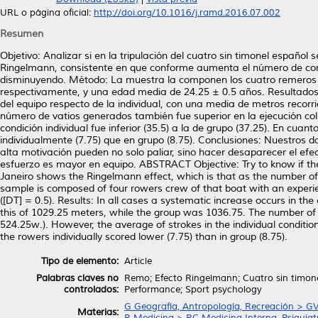
URL o página oficial:
http://doi.org/10.1016/j.ramd.2016.07.002
Resumen
Objetivo: Analizar si en la tripulación del cuatro sin timonel español
Ringelmann, consistente en que conforme aumenta el número de compo
disminuyendo. Método: La muestra la componen los cuatro remeros de 
respectivamente, y una edad media de 24.25 ± 0.5 años. Resultados:
del equipo respecto de la individual, con una media de metros recorr
número de vatios generados también fue superior en la ejecución col
condición individual fue inferior (35.5) a la de grupo (37.25). En cu
individualmente (7.75) que en grupo (8.75). Conclusiones: Nuestros da
alta motivación pueden no solo paliar, sino hacer desaparecer el efe
esfuerzo es mayor en equipo. ABSTRACT Objective: Try to know if the
Janeiro shows the Ringelmann effect, which is that as the number of
sample is composed of four rowers crew of that boat with an experie
([DT] = 0.5). Results: In all cases a systematic increase occurs in th
this of 1029.25 meters, while the group was 1036.75. The number of 
524.25w.). However, the average of strokes in the individual condition 
the rowers individually scored lower (7.75) than in group (8.75).
Tipo de elemento:
Article
Palabras claves no
Remo; Efecto Ringelmann; Cuatro sin timonel
controlados:
Performance; Sport psychology
G Geografía, Antropología, Recreación > G
Materias:
R Medicina > RC Medicina Interna, Psiquiat