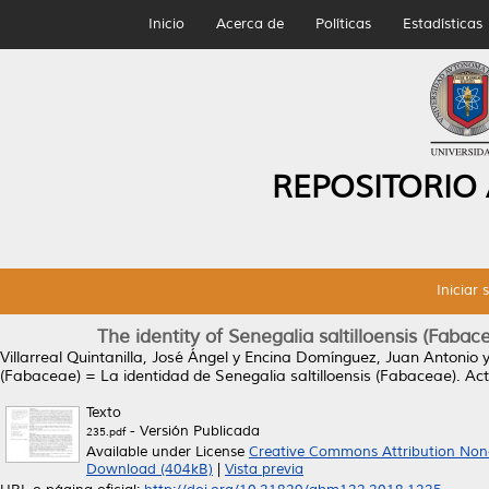
Inicio
Acerca de
Políticas
Estadísticas
REPOSITORIO
Iniciar 
The identity of Senegalia saltilloensis (Fabac
Villarreal Quintanilla, José Ángel
y
Encina Domínguez, Juan Antonio
(Fabaceae) = La identidad de Senegalia saltilloensis (Fabaceae).
Act
Texto
- Versión Publicada
235.pdf
Available under License
Creative Commons Attribution Non
Download (404kB)
|
Vista previa