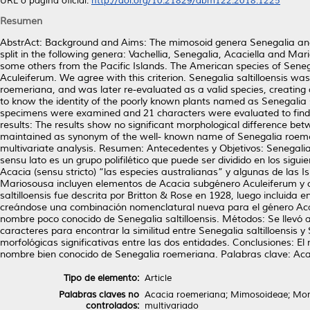
URL o página oficial:
http://doi.org/10.21829/abm122.2018.1225
Resumen
AbstrAct: Background and Aims: The mimosoid genera Senegalia and A
split in the following genera: Vachellia, Senegalia, Acaciella and Ma
some others from the Pacific Islands. The American species of Sen
Aculeiferum. We agree with this criterion. Senegalia saltilloensis wa
roemeriana, and was later re-evaluated as a valid species, creatin
to know the identity of the poorly known plants named as Senegalia s
specimens were examined and 21 characters were evaluated to find t
results: The results show no significant morphological difference bet
maintained as synonym of the well- known name of Senegalia roem
multivariate analysis. Resumen: Antecedentes y Objetivos: Senegal
sensu lato es un grupo polifilético que puede ser dividido en los sig
Acacia (sensu stricto) “las especies australianas” y algunas de las 
Mariosousa incluyen elementos de Acacia subgénero Aculeiferum y o
saltilloensis fue descrita por Britton & Rose en 1928, luego incluid
creándose una combinación nomenclatural nueva para el género Acacia
nombre poco conocido de Senegalia saltilloensis. Métodos: Se llevó 
caracteres para encontrar la similitud entre Senegalia saltilloensis
morfológicas significativas entre las dos entidades. Conclusiones: E
nombre bien conocido de Senegalia roemeriana. Palabras clave: Acac
Tipo de elemento:
Article
Palabras claves no
Acacia roemeriana; Mimosoideae; Morpho
controlados:
multivariado