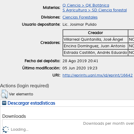
Q Ciencia > QK Botánica
Materias:
S Agricultura > SD Ciencia forestal
Divisiones:
Ciencias Forestales
Usuario depositante:
Lic. Josimar Pulido
Creador
Villarreal Quintanilla, José Ángel
NO
Creadores:
Encina Domínguez, Juan Antonio
NO
Estrada Castillón, Andrés Eduardo
NO
Fecha del depósito:
28 Ago 2019 20:41
Última modificación:
05 Jun 2020 19:23
URI:
http://eprints.uanl.mx/id/eprint/16642
Actions (login required)
Ver elemento
Descargar estadísticas
Downloads
Downloads per month over
Loading...