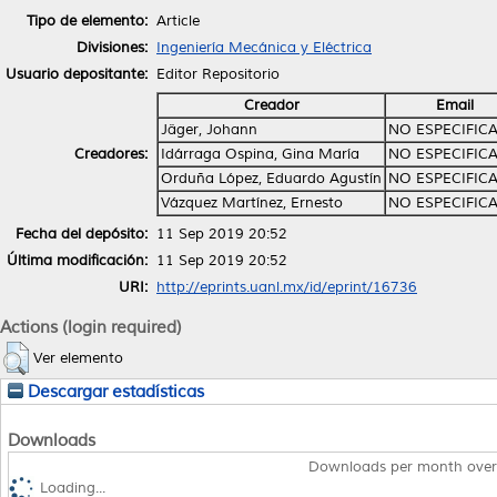
Tipo de elemento:
Article
Divisiones:
Ingeniería Mecánica y Eléctrica
Usuario depositante:
Editor Repositorio
Creador
Email
Jäger, Johann
NO ESPECIFIC
Creadores:
Idárraga Ospina, Gina María
NO ESPECIFIC
Orduña López, Eduardo Agustín
NO ESPECIFIC
Vázquez Martínez, Ernesto
NO ESPECIFIC
Fecha del depósito:
11 Sep 2019 20:52
Última modificación:
11 Sep 2019 20:52
URI:
http://eprints.uanl.mx/id/eprint/16736
Actions (login required)
Ver elemento
Descargar estadísticas
Downloads
Downloads per month over
Loading...