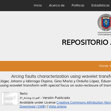
Inicio
Acerca de
Políticas
Estadísticas
REPOSITORIO
Iniciar 
Arcing faults characterization using wavelet transf
Jäger, Johann
y
Idárraga Ospina, Gina María
y
Orduña López, Eduar
using wavelet transform with special focus on auto-reclosure of trans
Texto
- Versión Publicada
37_Arcing (1).pdf
Available under License
Creative Commons Attribution Non
Download (1MB)
|
Vista previa