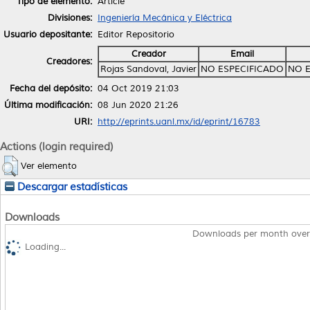
Tipo de elemento:
Article
Divisiones:
Ingeniería Mecánica y Eléctrica
Usuario depositante:
Editor Repositorio
Creador
Email
Creadores:
Rojas Sandoval, Javier
NO ESPECIFICADO
NO E
Fecha del depósito:
04 Oct 2019 21:03
Última modificación:
08 Jun 2020 21:26
URI:
http://eprints.uanl.mx/id/eprint/16783
Actions (login required)
Ver elemento
Descargar estadísticas
Downloads
Downloads per month over
Loading...