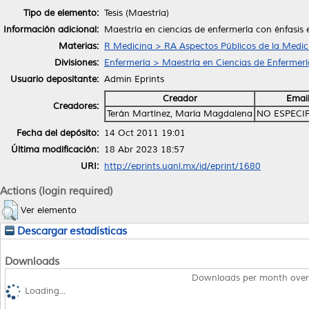
Tipo de elemento:
Tesis (Maestría)
Información adicional:
Maestría en ciencias de enfermería con énfasis
Materias:
R Medicina > RA Aspectos Públicos de la Medic
Divisiones:
Enfermería > Maestría en Ciencias de Enfermerí
Usuario depositante:
Admin Eprints
Creador
Emai
Creadores:
Terán Martínez, María Magdalena
NO ESPECI
Fecha del depósito:
14 Oct 2011 19:01
Última modificación:
18 Abr 2023 18:57
URI:
http://eprints.uanl.mx/id/eprint/1680
Actions (login required)
Ver elemento
Descargar estadísticas
Downloads
Downloads per month over
Loading...