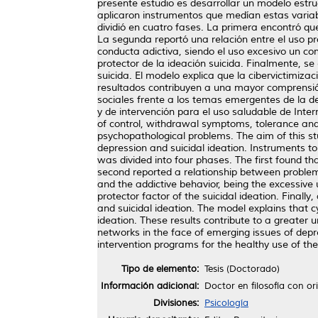
presente estudio es desarrollar un modelo estruc
aplicaron instrumentos que medían estas variabl
dividió en cuatro fases. La primera encontró que
La segunda reportó una relación entre el uso pro
conducta adictiva, siendo el uso excesivo un co
protector de la ideación suicida. Finalmente, se 
suicida. El modelo explica que la cibervictimizac
resultados contribuyen a una mayor comprensión 
sociales frente a los temas emergentes de la de
y de intervención para el uso saludable de Inte
of control, withdrawal symptoms, tolerance and
psychopathological problems. The aim of this stu
depression and suicidal ideation. Instruments t
was divided into four phases. The first found th
second reported a relationship between problema
and the addictive behavior, being the excessive
protector factor of the suicidal ideation. Finall
and suicidal ideation. The model explains that c
ideation. These results contribute to a greater 
networks in the face of emerging issues of depr
intervention programs for the healthy use of the
Tipo de elemento:
Tesis (Doctorado)
Información adicional:
Doctor en filosofía con or
Divisiones:
Psicología