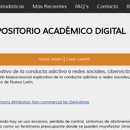
stadísticas
Más Recientes
FAQ's
Contacto
B
POSITORIO ACADÉMICO DIGITAL
Iniciar sesión
Crear cuenta
tivo de la conducta adictiva a redes sociales, cibervicti
o biopsicosocial explicativo de la conducta adictiva a redes sociales,
ma de Nuevo León.
mons Attribution Non-commercial No Derivatives
.
ndo hay un uso excesivo, pérdida de control, síntomas de abstinenci
era como un fenómeno preocupante donde se pueden manifestar otros 