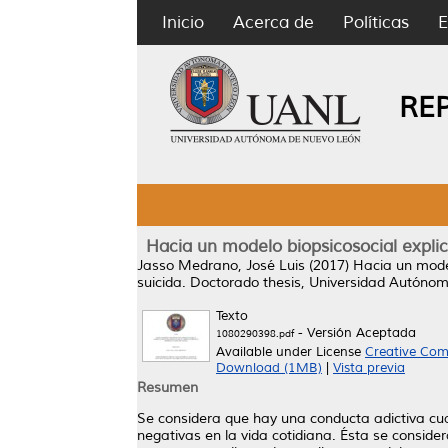
Inicio
Acerca de
Políticas
E
RE
Hacia un modelo biopsicosocial explica
Jasso Medrano, José Luis
(2017)
Hacia un model
suicida.
Doctorado thesis, Universidad Autóno
Texto
- Versión Aceptada
1080290398.pdf
Available under License
Creative Com
Download (1MB)
|
Vista previa
Resumen
Se considera que hay una conducta adictiva cua
negativas en la vida cotidiana. Ésta se consid