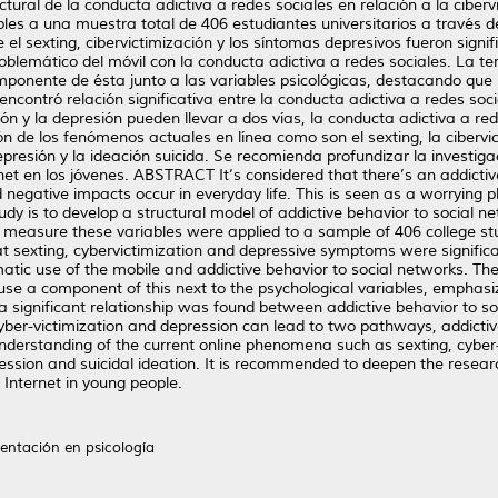
tural de la conducta adictiva a redes sociales en relación a la ciberv
es a una muestra total de 406 estudiantes universitarios a través d
 el sexting, cibervictimización y los síntomas depresivos fueron signi
blemático del móvil con la conducta adictiva a redes sociales. La ter
mponente de ésta junto a las variables psicológicas, destacando que 
encontró relación significativa entre la conducta adictiva a redes soci
ión y la depresión pueden llevar a dos vías, la conducta adictiva a red
de los fenómenos actuales en línea como son el sexting, la cibervic
presión y la ideación suicida. Se recomienda profundizar la investig
rnet en los jóvenes. ABSTRACT It’s considered that there’s an addicti
 negative impacts occur in everyday life. This is seen as a worryin
dy is to develop a structural model of addictive behavior to social net
o measure these variables were applied to a sample of 406 college st
at sexting, cybervictimization and depressive symptoms were significa
tic use of the mobile and addictive behavior to social networks. Th
 use a component of this next to the psychological variables, emphasiz
y, a significant relationship was found between addictive behavior to s
yber-victimization and depression can lead to two pathways, addictive
understanding of the current online phenomena such as sexting, cyber-
ession and suicidal ideation. It is recommended to deepen the researc
 Internet in young people.
ientación en psicología