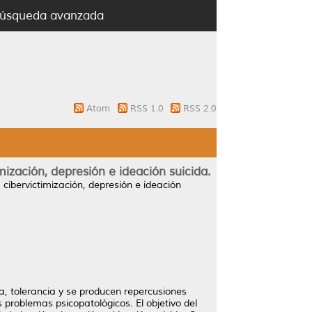
úsqueda avanzada
Atom
RSS 1.0
RSS 2.0
mización, depresión e ideación suicida.
 cibervictimización, depresión e ideación
a, tolerancia y se producen repercusiones
problemas psicopatológicos. El objetivo del