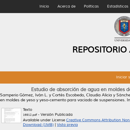
Inicio
Acerca de
Políticas
Estadísticas
REPOSITORIO
Iniciar 
Estudio de absorción de agua en moldes d
Samperio Gómez, Iván L.
y
Cortés Escobedo, Claudia Alicia
y
Sánchez
en moldes de yeso y yeso-cemento para vaciado de suspensiones.
In
Texto
- Versión Publicada
16912.pdf
Available under License
Creative Commons Attribution Non
Download (1MB)
|
Vista previa