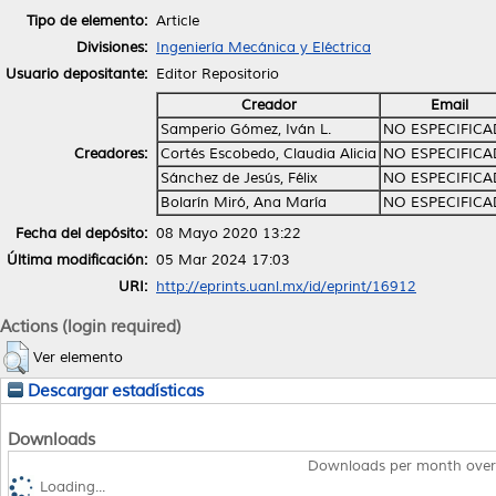
Tipo de elemento:
Article
Divisiones:
Ingeniería Mecánica y Eléctrica
Usuario depositante:
Editor Repositorio
Creador
Email
Samperio Gómez, Iván L.
NO ESPECIFIC
Creadores:
Cortés Escobedo, Claudia Alicia
NO ESPECIFIC
Sánchez de Jesús, Félix
NO ESPECIFIC
Bolarín Miró, Ana María
NO ESPECIFIC
Fecha del depósito:
08 Mayo 2020 13:22
Última modificación:
05 Mar 2024 17:03
URI:
http://eprints.uanl.mx/id/eprint/16912
Actions (login required)
Ver elemento
Descargar estadísticas
Downloads
Downloads per month over
Loading...