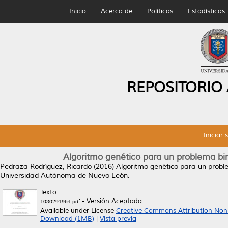
Inicio
Acerca de
Políticas
Estadísticas
REPOSITORIO
Iniciar 
Algoritmo genético para un problema bini
Pedraza Rodríguez, Ricardo
(2016)
Algoritmo genético para un proble
Universidad Autónoma de Nuevo León.
Texto
- Versión Aceptada
1080291964.pdf
Available under License
Creative Commons Attribution Non
Download (1MB)
|
Vista previa