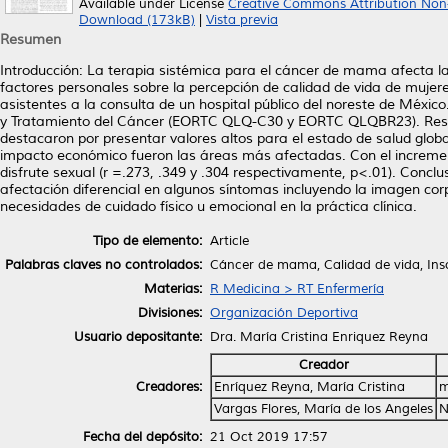
Available under License
Creative Commons Attribution Non
Download (173kB)
|
Vista previa
Resumen
Introducción: La terapia sistémica para el cáncer de mama afecta la c
factores personales sobre la percepción de calidad de vida de muje
asistentes a la consulta de un hospital público del noreste de Méxic
y Tratamiento del Cáncer (EORTC QLQ-C30 y EORTC QLQBR23). Resul
destacaron por presentar valores altos para el estado de salud globa
impacto económico fueron las áreas más afectadas. Con el incremen
disfrute sexual (r =.273, .349 y .304 respectivamente, p<.01). Conclu
afectación diferencial en algunos síntomas incluyendo la imagen corpo
necesidades de cuidado físico u emocional en la práctica clínica.
Tipo de elemento:
Article
Palabras claves no controlados:
Cáncer de mama, Calidad de vida, Inso
Materias:
R Medicina > RT Enfermería
Divisiones:
Organización Deportiva
Usuario depositante:
Dra. María Cristina Enriquez Reyna
Creador
Creadores:
Enríquez Reyna, María Cristina
m
Vargas Flores, María de los Angeles
N
Fecha del depósito:
21 Oct 2019 17:57