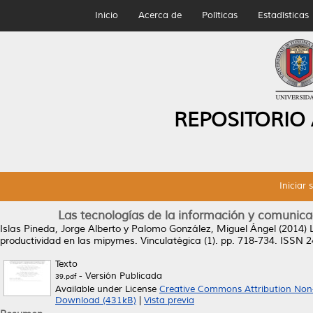
Inicio
Acerca de
Políticas
Estadísticas
REPOSITORIO
Iniciar 
Las tecnologías de la información y comunica
Islas Pineda, Jorge Alberto
y
Palomo González, Miguel Ángel
(2014)
productividad en las mipymes.
Vinculatégica (1). pp. 718-734. ISSN 
Texto
- Versión Publicada
39.pdf
Available under License
Creative Commons Attribution Non
Download (431kB)
|
Vista previa