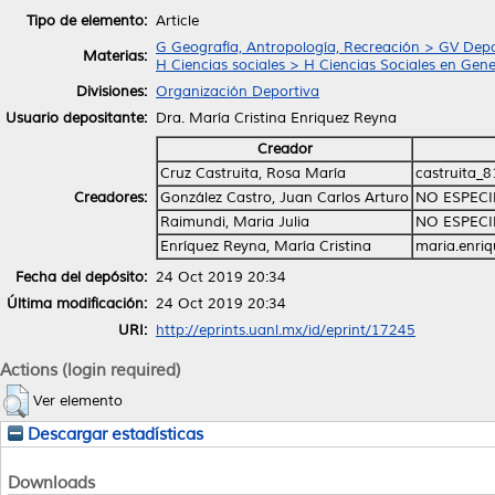
Tipo de elemento:
Article
G Geografía, Antropología, Recreación > GV Depo
Materias:
H Ciencias sociales > H Ciencias Sociales en Gene
Divisiones:
Organización Deportiva
Usuario depositante:
Dra. María Cristina Enriquez Reyna
Creador
Cruz Castruita, Rosa María
castruita_
Creadores:
González Castro, Juan Carlos Arturo
NO ESPECI
Raimundi, Maria Julia
NO ESPECI
Enríquez Reyna, María Cristina
maria.enri
Fecha del depósito:
24 Oct 2019 20:34
Última modificación:
24 Oct 2019 20:34
URI:
http://eprints.uanl.mx/id/eprint/17245
Actions (login required)
Ver elemento
Descargar estadísticas
Downloads