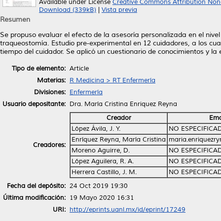
Available under License
Creative Commons Attribution Non
Download (339kB)
|
Vista previa
Resumen
Se propuso evaluar el efecto de la asesoría personalizada en el nive
traqueostomía. Estudio pre-experimental en 12 cuidadores, a los cual
tiempo del cuidador. Se aplicó un cuestionario de conocimientos y l
Tipo de elemento:
Article
Materias:
R Medicina > RT Enfermería
Divisiones:
Enfermería
Usuario depositante:
Dra. María Cristina Enriquez Reyna
Creador
Ema
López Ávila, J. Y.
NO ESPECIFICA
Enríquez Reyna, María Cristina
maria.enriquezr
Creadores:
Moreno Aguirre, D.
NO ESPECIFICA
López Aguilera, R. A.
NO ESPECIFICA
Herrera Castillo, J. M.
NO ESPECIFICA
Fecha del depósito:
24 Oct 2019 19:30
Última modificación:
19 Mayo 2020 16:31
URI:
http://eprints.uanl.mx/id/eprint/17249