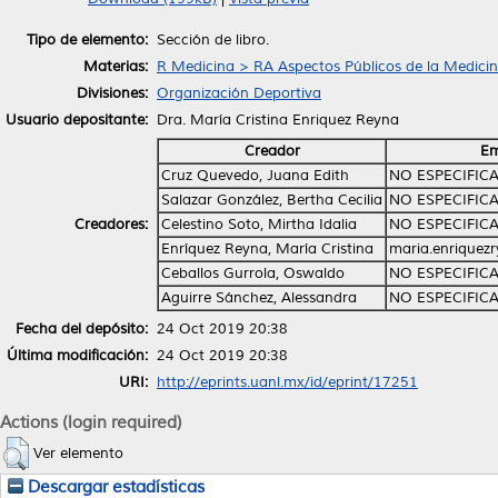
Tipo de elemento:
Sección de libro.
Materias:
R Medicina > RA Aspectos Públicos de la Medici
Divisiones:
Organización Deportiva
Usuario depositante:
Dra. María Cristina Enriquez Reyna
Creador
Em
Cruz Quevedo, Juana Edith
NO ESPECIFIC
Salazar González, Bertha Cecilia
NO ESPECIFIC
Creadores:
Celestino Soto, Mirtha Idalia
NO ESPECIFIC
Enríquez Reyna, María Cristina
maria.enriquez
Ceballos Gurrola, Oswaldo
NO ESPECIFIC
Aguirre Sánchez, Alessandra
NO ESPECIFIC
Fecha del depósito:
24 Oct 2019 20:38
Última modificación:
24 Oct 2019 20:38
URI:
http://eprints.uanl.mx/id/eprint/17251
Actions (login required)
Ver elemento
Descargar estadísticas