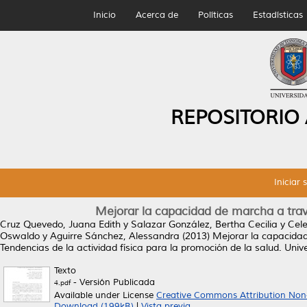
Inicio
Acerca de
Políticas
Estadísticas
REPOSITORIO
Iniciar 
Mejorar la capacidad de marcha a tra
Cruz Quevedo, Juana Edith
y
Salazar González, Bertha Cecilia
y
Cele
Oswaldo
y
Aguirre Sánchez, Alessandra
(2013)
Mejorar la capacida
Tendencias de la actividad física para la promoción de la salud. Un
Texto
- Versión Publicada
4.pdf
Available under License
Creative Commons Attribution Non
Download (199kB)
|
Vista previa