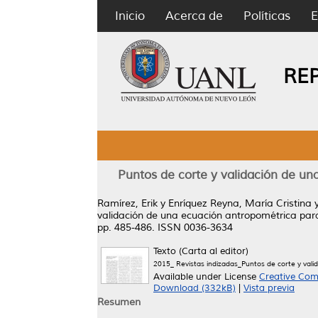
Inicio
Acerca de
Políticas
E
RE
Puntos de corte y validación de un
Ramírez, Erik
y
Enríquez Reyna, María Cristina
validación de una ecuación antropométrica para
pp. 485-486. ISSN 0036-3634
Texto (Carta al editor)
2015_ Revistas indizadas_Puntos de corte y vali
Available under License
Creative Com
Download (332kB)
|
Vista previa
Resumen