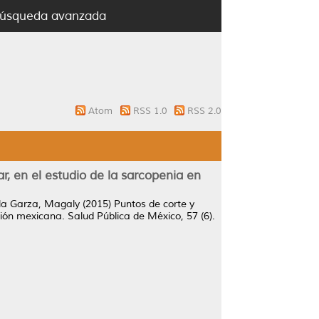
úsqueda avanzada
Atom
RSS 1.0
RSS 2.0
, en el estudio de la sarcopenia en
la Garza, Magaly
(2015)
Puntos de corte y
ción mexicana.
Salud Pública de México, 57 (6).