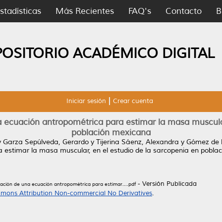
stadísticas
Más Recientes
FAQ's
Contacto
B
POSITORIO ACADÉMICO DIGITAL
Iniciar sesión
Crear cuenta
a ecuación antropométrica para estimar la masa muscular
población mexicana
y
Garza Sepúlveda, Gerardo
y
Tijerina Sáenz, Alexandra
y
Gómez de 
 estimar la masa muscular, en el estudio de la sarcopenia en pobla
- Versión Publicada
dación de una ecuación antropométrica para estimar....pdf
mons Attribution Non-commercial No Derivatives
.