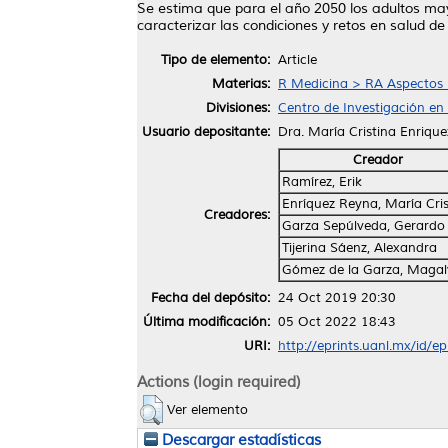
Se estima que para el año 2050 los adultos ma
caracterizar las condiciones y retos en salud de
Tipo de elemento:
Article
Materias:
R Medicina > RA Aspectos 
Divisiones:
Centro de Investigación en 
Usuario depositante:
Dra. María Cristina Enriqu
Creador
Ramírez, Erik
Enríquez Reyna, María Cris
Creadores:
Garza Sepúlveda, Gerardo
Tijerina Sáenz, Alexandra
Gómez de la Garza, Magal
Fecha del depósito:
24 Oct 2019 20:30
Última modificación:
05 Oct 2022 18:43
URI:
http://eprints.uanl.mx/id/e
Actions (login required)
Ver elemento
Descargar estadísticas