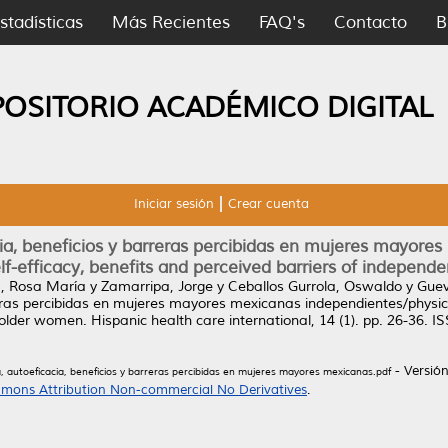
stadísticas
Más Recientes
FAQ's
Contacto
B
POSITORIO ACADÉMICO DIGITAL
Iniciar sesión
Crear cuenta
acia, beneficios y barreras percibidas en mujeres mayor
 self-efficacy, benefits and perceived barriers of indepe
a, Rosa María
y
Zamarripa, Jorge
y
Ceballos Gurrola, Oswaldo
y
Guev
reras percibidas en mujeres mayores mexicanas independientes/physical a
 older women.
Hispanic health care international, 14 (1). pp. 26-36. 
- Versió
ca, autoeficacia, beneficios y barreras percibidas en mujeres mayores mexicanas.pdf
mons Attribution Non-commercial No Derivatives
.