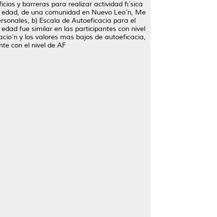
cios y barreras para realizar actividad fı´sica
de edad, de una comunidad en Nuevo Leo´n, Me
ersonales, b) Escala de Autoeficacia para el
 edad fue similar en las participantes con nivel
cio´n y los valores mas bajos de autoeficacia,
nte con el nivel de AF