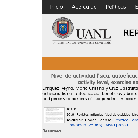
Inicio
Acerca de
Políticas
E
RE
Nivel de actividad física, autoefic
activity level, exercise
Enríquez Reyna, María Cristina
y
Cruz Castruit
actividad física, autoeficacia, beneficios y bar
and perceived barriers of independent mexican
Texto
2016_ Revistas indizadas_Nivel de actividad fisi
Available under License
Creative Com
Download (250kB)
|
Vista previa
Resumen