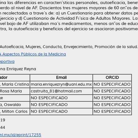
a las diferencias en caracterı´sticas personales, autoeficacia, benefi
erdo al nivel de AF. Doscientos tres mujeres mayores de 60 an˜os 
on recolectados a trave´s de: a) un Cuestionario para obtener datos p
Ejercicio y d) Cuestionario de Actividad Fı´sica de Adultos Mayores. La
nivel bajo de AF utilizaban ma´s medicamentos, menos an˜os de educa
tra, la autoeficacia y beneficios del ejercicio se asociaron positivame
, Autoeficacia, Mujeres, Conducta, Envejecimiento, Promoción de la salud.
 Aspectos Públicos de la Medicina
portiva
tina Enriquez Reyna
ador
Email
ORCID
 María Cristina
maria.enriquezryn@uanl.edu.mx
NO ESPECIFICADO
 Rosa María
castruita_81@hotmail.com
NO ESPECIFICADO
ge
NO ESPECIFICADO
NO ESPECIFICADO
la, Oswaldo
NO ESPECIFICADO
NO ESPECIFICADO
, Milton Carlos
NO ESPECIFICADO
NO ESPECIFICADO
:19
:44
anl.mx/id/eprint/17255