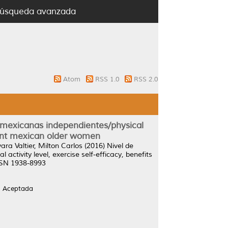
úsqueda avanzada
Atom
RSS 1.0
RSS 2.0
es mexicanas independientes/physical
ndent mexican older women
ara Valtier, Milton Carlos
(2016)
Nivel de
ctivity level, exercise self-efficacy, benefits
ISSN 1938-8993
n Aceptada