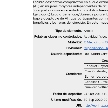
Estudio descriptivo-comparativo en el que examin
(AF) en mujeres mayores independientes de acu
´xico participaron en el estudio. Los datos fuer
Ejercicio, c) Escala Beneficios/Barreras para el 
bajo y aceptable de AF. Las participantes con 
beneficios y barreras del ejercicio. En esta mues
Tipo de elemento:
Article
Palabras claves no controlados:
Actividad física
Materias:
R Medicina > RA
Divisiones:
Organización De
Usuario depositante:
Dra. María Cris
Cre
Enríquez Reyna,
Cruz Castruita,
Creadores:
Zamarripa, Jor
Ceballos Gurro
Guevara Valtier
Fecha del depósito:
24 Oct 2019 19
Última modificación:
30 Sep 2020 00
URI:
http://eprints.u