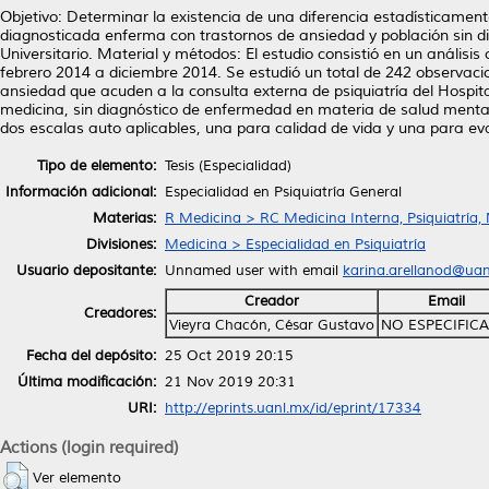
Objetivo: Determinar la existencia de una diferencia estadísticamente
diagnosticada enferma con trastornos de ansiedad y población sin d
Universitario. Material y métodos: El estudio consistió en un análisis
febrero 2014 a diciembre 2014. Se estudió un total de 242 observacio
ansiedad que acuden a la consulta externa de psiquiatría del Hospital
medicina, sin diagnóstico de enfermedad en materia de salud menta
dos escalas auto aplicables, una para calidad de vida y una para e
Tipo de elemento:
Tesis (Especialidad)
Información adicional:
Especialidad en Psiquiatría General
Materias:
R Medicina > RC Medicina Interna, Psiquiatría,
Divisiones:
Medicina > Especialidad en Psiquiatría
Usuario depositante:
Unnamed user with email
karina.arellanod@ua
Creador
Email
Creadores:
Vieyra Chacón, César Gustavo
NO ESPECIFIC
Fecha del depósito:
25 Oct 2019 20:15
Última modificación:
21 Nov 2019 20:31
URI:
http://eprints.uanl.mx/id/eprint/17334
Actions (login required)
Ver elemento