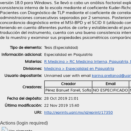
versión 18.0 para Windows. Se llevó a cabo un análisis factorial exp
consistencia interna de la escala mediante el coeficiente Kuder-Rich
Pacientes con Diagnóstico de TLP mediante el coeficiente de correla
administraciones consecutivas separadas por 2 semanas. Posteriorment
concordancia diagnóstica entre el MSI-BPD y el SCID II (utilizado co
teniendo en cuenta diferentes puntos de corte y estableciendo el 
traducción del instrumento, cuenta con una buena consistencia inte
de la muestra y examinar sus propiedades psicométricas comparándo
Tipo de elemento:
Tesis (Especialidad)
Información adicional:
Especialidad en Psiquiatría
Materias:
R Medicina > RC Medicina Interna, Psiquiatría,
Divisiones:
Medicina > Especialidad en Psiquiatría
Usuario depositante:
Unnamed user with email
karina.arellanod@ua
Creador
Email
Creadores:
Pérez Banuet Farell, Sofía
NO ESPECIFICADO
Fecha del depósito:
28 Oct 2019 21:01
Última modificación:
22 Nov 2019 15:40
URI:
http://eprints.uanl.mx/id/eprint/17350
Actions (login required)