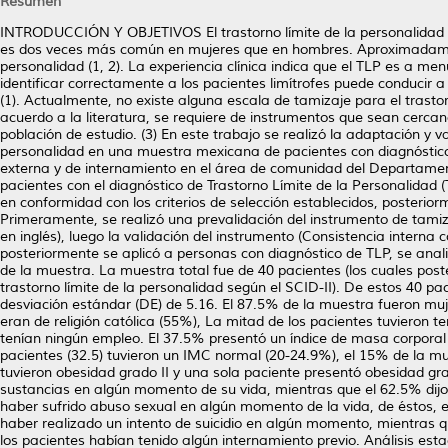
Resumen
INTRODUCCIÓN Y OBJETIVOS El trastorno límite de la personalidad 
es dos veces más común en mujeres que en hombres. Aproximadamente
personalidad (1, 2). La experiencia clínica indica que el TLP es a 
identificar correctamente a los pacientes limítrofes puede conducir a
(1). Actualmente, no existe alguna escala de tamizaje para el trast
acuerdo a la literatura, se requiere de instrumentos que sean cercano
población de estudio. (3) En este trabajo se realizó la adaptación y 
personalidad en una muestra mexicana de pacientes con diagnóstico
externa y de internamiento en el área de comunidad del Departament
pacientes con el diagnóstico de Trastorno Límite de la Personalidad
en conformidad con los criterios de selección establecidos, posterio
Primeramente, se realizó una prevalidación del instrumento de tamiz
en inglés), luego la validación del instrumento (Consistencia interna c
posteriormente se aplicó a personas con diagnóstico de TLP, se anali
de la muestra. La muestra total fue de 40 pacientes (los cuales pos
trastorno límite de la personalidad según el SCID-II). De estos 40 p
desviación estándar (DE) de 5.16. El 87.5% de la muestra fueron muj
eran de religión católica (55%), La mitad de los pacientes tuvieron 
tenían ningún empleo. El 37.5% presentó un índice de masa corporal (
pacientes (32.5) tuvieron un IMC normal (20-24.9%), el 15% de la m
tuvieron obesidad grado II y una sola paciente presentó obesidad gra
sustancias en algún momento de su vida, mientras que el 62.5% dij
haber sufrido abuso sexual en algún momento de la vida, de éstos, e
haber realizado un intento de suicidio en algún momento, mientras q
los pacientes habían tenido algún internamiento previo. Análisis estad