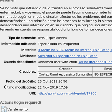
Resumen
Se ha visto que influencia de la familia en el proceso salud-enferme
enfermedad, o viceversa; el paciente puede llegar a comprometer la s
a menudo según un modelo circular, afectando los problemas del pacie
demostrándose una relación entre los procesos familiares y la sintom
desencadena una interrupción en su cuidado, que origina una disfunci
teniendo en cuenta su responsabilidad a la hora de tomar decisiones 
Tipo de elemento:
Tesis (Especialidad)
Información adicional:
Especialidad en Psiquiatría
Materias:
R Medicina > RC Medicina Interna, Psiquiatría,
Divisiones:
Medicina > Especialidad en Psiquiatría
Usuario depositante:
Unnamed user with email
karina.arellanod@ua
Creador
Emai
Creadores:
Cortez Ramírez, Jessica Samantha
NO ESPECI
Fecha del depósito:
25 Oct 2019 20:56
Última modificación:
22 Nov 2019 17:09
URI:
http://eprints.uanl.mx/id/eprint/17366
Actions (login required)
Ver elemento