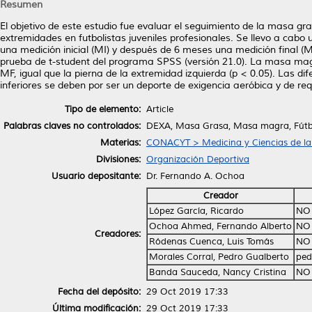
Resumen
El objetivo de este estudio fue evaluar el seguimiento de la masa 
extremidades en futbolistas juveniles profesionales. Se llevo a cabo 
una medición inicial (MI) y después de 6 meses una medición final (MF
prueba de t-student del programa SPSS (versión 21.0). La masa magra
MF, igual que la pierna de la extremidad izquierda (p < 0.05). Las 
inferiores se deben por ser un deporte de exigencia aeróbica y de re
Tipo de elemento:
Article
Palabras claves no controlados:
DEXA, Masa Grasa, Masa magra, Fútbo
Materias:
CONACYT > Medicina y Ciencias de la
Divisiones:
Organización Deportiva
Usuario depositante:
Dr. Fernando A. Ochoa
Creador
López García, Ricardo
NO
Ochoa Ahmed, Fernando Alberto
NO
Creadores:
Ródenas Cuenca, Luis Tomás
NO
Morales Corral, Pedro Gualberto
ped
Banda Sauceda, Nancy Cristina
NO
Fecha del depósito:
29 Oct 2019 17:33
Última modificación:
29 Oct 2019 17:33