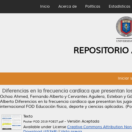
Inicio
Acerca de
Políticas
Estadísticas
REPOSITORIO
Iniciar 
Diferencias en la frecuencia cardíaca que presentan lo
Ochoa Ahmed, Fernando Alberto
y
Cervantes Aguilera, Esteban
y
Gó
Alberto
Diferencias en la frecuencia cardíaca que presentan los juga
internacional FOD Educación física, deporte y ciencias aplicadas. (Po
Texto
- Versión Aceptada
Poster FOD 2019 FOEST.pdf
Available under License
Creative Commons Attribution Non
Download (453kB)
|
Vista previa