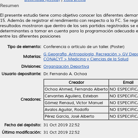
Resumen
El presente estudio tiene como objetivo conocer las diferentes deman
15. Además de registrar el rendimiento con respecto a la FC. Se regis
resultados mostraron que dentro de los seis partidos registrados se 
determinantes a tomar en cuenta para la programación adecuada en 
entre las diferentes posiciones
Tipo de elemento:
Conferencia o artículo de un taller. (Poster)
G Geografía, Antropología, Recreación > GV Depo
Materias:
CONACYT > Medicina y Ciencias de la Salud
Divisiones:
Organización Deportiva
Usuario depositante:
Dr. Fernando A. Ochoa
Creador
Email
Ochoa Ahmed, Fernando Alberto
NO ESPECIFI
Cervantes Aguilera, Esteban
NO ESPECIFI
Creadores:
Gómez Renaud, Víctor Manuel
NO ESPECIFI
Avalos Aguilar, Rodolfo
NO ESPECIFI
Pérez García, José Alberto
NO ESPECIFI
Fecha del depósito:
31 Oct 2019 22:52
Última modificación:
31 Oct 2019 22:52