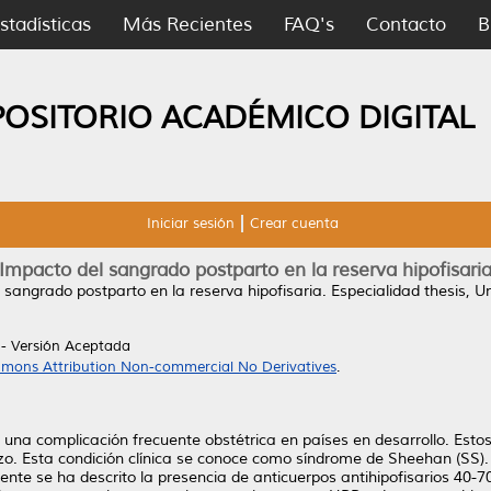
stadísticas
Más Recientes
FAQ's
Contacto
B
POSITORIO ACADÉMICO DIGITAL
Iniciar sesión
Crear cuenta
Impacto del sangrado postparto en la reserva hipofisari
 sangrado postparto en la reserva hipofisaria.
Especialidad thesis, 
- Versión Aceptada
mons Attribution Non-commercial No Derivatives
.
una complicación frecuente obstétrica en países en desarrollo. Estos
razo. Esta condición clínica se conoce como síndrome de Sheehan (SS).
e se ha descrito la presencia de anticuerpos antihipofisarios 40-7