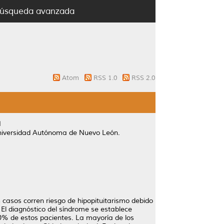
úsqueda avanzada
Atom
RSS 1.0
RSS 2.0
a
Universidad Autónoma de Nuevo León.
 casos corren riesgo de hipopituitarismo debido
 El diagnóstico del síndrome se establece
0% de estos pacientes. La mayoría de los