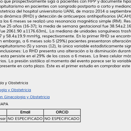
dio que prospectivamente siga a pacientes con HPP y documente hipopi
ipopituitarismo en pacientes con sangrado postparto a corto y median
 obstetricia del hospital universitario UANL de marzo 2014 a septiemb
ria dinámica (RHD) y detección de anticuerpos antihipofisarios (ACAH
 a los 6 meses se realizó una resonancia magnética simple (RM). Resu
 fue 25 años (16-37); la media de semana gestacional fue 38.54±2.1
fue 2061.90 ±1176.63mL. La mediana de unidades sanguíneas trasfund
7 y 58.4±19.9 mmHg, respectivamente. En la primer RHD se encontró
in embargo, a 6 meses solo 5 (29%) pacientes presentaron alteración
pituitarismo (5) y sanas (12), la única variable estadísticamente signi
lusiones: La RHD presenta una alteración a la disminución durant
esta persiste en el 29% de los casos a 6 meses. La línea celular má
ios. La presión sistólica al momento del evento parece ser la variabl
resente en corto plazo. Este es el primer estudio en comprobar este
ía y Obstetricia
gía y Obstetricia
n Ginecologia y Obstetricia
HAPA
Email
ORCID
ésar
NO ESPECIFICADO
NO ESPECIFICADO