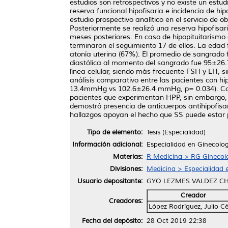
estudios son retrospectivos y no existe un estu
reserva funcional hipofisaria e incidencia de h
estudio prospectivo analítico en el servicio de
Posteriormente se realizó una reserva hipofisa
meses posteriores. En caso de hipopituitarismo
terminaron el seguimiento 17 de ellos. La edad
atonía uterina (67%). El promedio de sangrado 
diastólica al momento del sangrado fue 95±26.
línea celular, siendo más frecuente FSH y LH, s
análisis comparativo entre las pacientes con hipo
13.4mmHg vs 102.6±26.4 mmHg, p= 0.034). Conc
pacientes que experimentan HPP, sin embargo, 
demostró presencia de anticuerpos antihipofisar
hallazgos apoyan el hecho que SS puede estar p
Tipo de elemento:
Tesis (Especialidad)
Información adicional:
Especialidad en Ginecolog
Materias:
R Medicina > RG Ginecolo
Divisiones:
Medicina > Especialidad e
Usuario depositante:
GYO LEZMES VALDEZ C
Creador
Creadores:
López Rodríguez, Julio C
Fecha del depósito:
28 Oct 2019 22:38