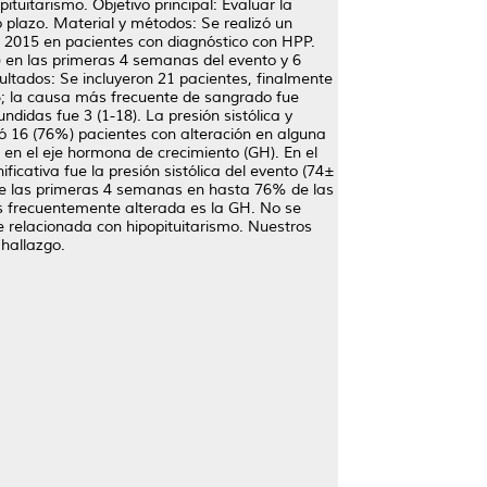
tuitarismo. Objetivo principal: Evaluar la
o plazo. Material y métodos: Se realizó un
re 2015 en pacientes con diagnóstico con HPP.
) en las primeras 4 semanas del evento y 6
ltados: Se incluyeron 21 pacientes, finalmente
6; la causa más frecuente de sangrado fue
idas fue 3 (1-18). La presión sistólica y
 16 (76%) pacientes con alteración en alguna
 en el eje hormona de crecimiento (GH). En el
ficativa fue la presión sistólica del evento (74±
e las primeras 4 semanas en hasta 76% de las
s frecuentemente alterada es la GH. No se
e relacionada con hipopituitarismo. Nuestros
 hallazgo.