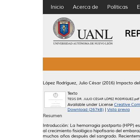
Inicio
Acerca de
Políticas
E
RE
López Rodríguez, Julio César
(2016)
Impacto del
Texto
TESIS DR. JULIO CÉSAR LÓPEZ RODRÍGUEZ.pdf
Available under License
Creative Com
Download (267kB)
|
Vista previa
Resumen
Introducción: La hemorragia postparto (HPP) es 
al crecimiento fisiológico hipofisario del emba
muchos años después del sangrado. Recientement