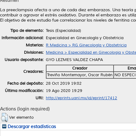
Resumen
La preeclampsia afecta a uno de cada diez embarazos. Una teoría par
contribuir a agravar el estrés oxidativo. Durante el embarazo es utiliz
El objetivo de este estudio fue correlacionar los niveles de ferritina c
Tipo de elemento:
Tesis (Especialidad)
Información adicional:
Especialidad en Ginecología y Obstetricia
Materias:
R Medicina > RG Ginecología y Obstetricia
Divisiones:
Medicina > Especialidad en Ginecologia y Obste
Usuario depositante:
GYO LEZMES VALDEZ CHAPA
Creador
Emai
Creadores:
Treviño Montemayor, Oscar Rubén
NO ESPEC
Fecha del depósito:
28 Oct 2019 19:02
Última modificación:
19 Ago 2020 19:29
URI:
http://eprints.uanl.mx/id/eprint/17412
Actions (login required)
Ver elemento
Descargar estadísticas