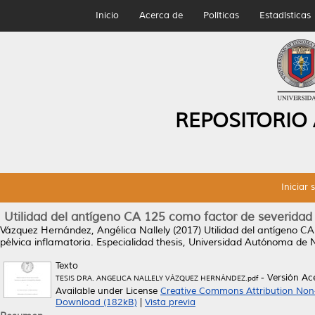
Inicio
Acerca de
Políticas
Estadísticas
REPOSITORIO
Iniciar 
Utilidad del antígeno CA 125 como factor de severidad
Vázquez Hernández, Angélica Nallely
(2017)
Utilidad del antígeno C
pélvica inflamatoria.
Especialidad thesis, Universidad Autónoma de 
Texto
- Versión A
TESIS DRA. ANGELICA NALLELY VÁZQUEZ HERNÁNDEZ.pdf
Available under License
Creative Commons Attribution Non
Download (182kB)
|
Vista previa