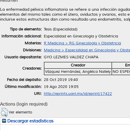
Resumen
La enfermedad pélvica inflamatoria se refiere a una infección aguda 
elementos del mismo tales como el útero, oviductos y ovarios, esto 
incluirse estas estructuras dan como resultado una endometritis, salpin
Tipo de elemento:
Tesis (Especialidad)
Información adicional:
Especialidad en Ginecología y Obstetricia
Materias:
R Medicina > RG Ginecología y Obstetricia
Divisiones:
Medicina > Especialidad en Ginecologia y Obste
Usuario depositante:
GYO LEZMES VALDEZ CHAPA
Creador
Em
Creadores:
Vázquez Hernández, Angélica Nallely
NO ESPE
Fecha del depósito:
28 Oct 2019 19:40
Última modificación:
19 Ago 2020 19:05
URI:
http://eprints.uanl.mx/id/eprint/17422
Actions (login required)
Ver elemento
Descargar estadísticas