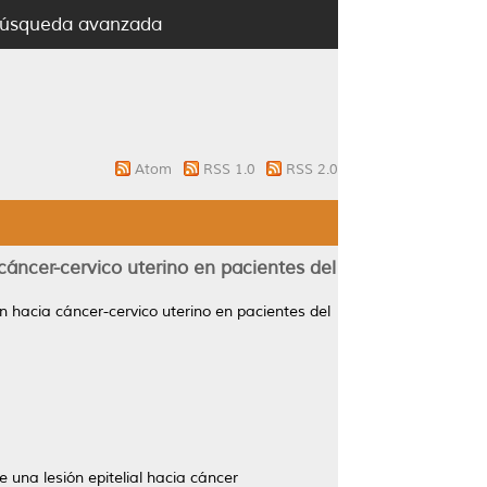
úsqueda avanzada
Atom
RSS 1.0
RSS 2.0
 cáncer-cervico uterino en pacientes del
ón hacia cáncer-cervico uterino en pacientes del
e una lesión epitelial hacia cáncer