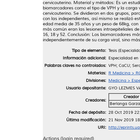
cervicouterino. Material y métodos: Es un estudi
biomarcadores como el tipo de VPH y la carga vir
cervicouterino. Se dividieron en dos grupos, par
con las independientes, así mismo se realizó es
edad media de 35 años y un peso de 68kg, con u
más común eran las lesiones intraepiteliales de 
16, 18 y 52. Conclusión: Los biomarcadores más 
independientemente de su carga viral, sino más 
Tipo de elemento:
Tesis (Especialid
Información adicional:
Especialidad en 
Palabras claves no controlados:
VPH; CaCU; Serot
Materias:
R Medicina > RG
Divisiones:
Medicina > Espe
Usuario depositante:
GYO LEZMES V
Creador
Creadores:
Berlanga Garza
Fecha del depósito:
28 Oct 2019 22
Última modificación:
21 Nov 2019 18
URI:
http://eprints.u
Actions (login required)