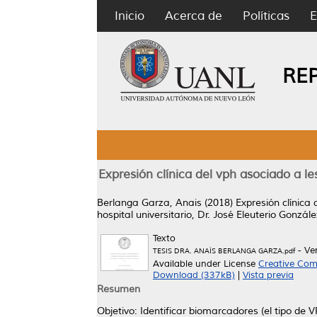
Inicio
Acerca de
Políticas
E
RE
Expresión clínica del vph asociado a le
Berlanga Garza, Anais
(2018)
Expresión clínica 
hospital universitario, Dr. José Eleuterio Gonzále
Texto
- Ve
TESIS DRA. ANAÍS BERLANGA GARZA.pdf
Available under License
Creative Com
Download (337kB)
|
Vista previa
Resumen
Objetivo: Identificar biomarcadores (el tipo de 