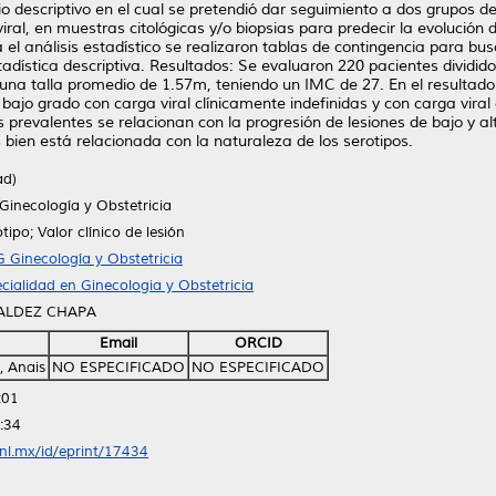
o descriptivo en el cual se pretendió dar seguimiento a dos grupos de p
al, en muestras citológicas y/o biopsias para predecir la evolución d
a el análisis estadístico se realizaron tablas de contingencia para bu
tadística descriptiva. Resultados: Se evaluaron 220 pacientes dividi
na talla promedio de 1.57m, teniendo un IMC de 27. En el resultado
bajo grado con carga viral clínicamente indefinidas y con carga viral 
prevalentes se relacionan con la progresión de lesiones de bajo y al
bien está relacionada con la naturaleza de los serotipos.
ad)
Ginecología y Obstetricia
ipo; Valor clínico de lesión
 Ginecología y Obstetricia
cialidad en Ginecologia y Obstetricia
ALDEZ CHAPA
Email
ORCID
, Anais
NO ESPECIFICADO
NO ESPECIFICADO
:01
:34
anl.mx/id/eprint/17434