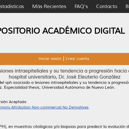
stadísticas
Más Recientes
FAQ's
Contacto
B
POSITORIO ACADÉMICO DIGITAL
Iniciar sesión
Crear cuenta
siones intraepiteliales y su tendencia a progresión hacia
hospital universitario, Dr. José Eleuterio González
del vph asociado a lesiones intraepiteliales y su tendencia a progresi
z.
Especialidad thesis, Universidad Autónoma de Nuevo León.
rsión Aceptada
mons Attribution Non-commercial No Derivatives
.
VPH), en muestras citológicas y/o biopsias para predecir la evolución d