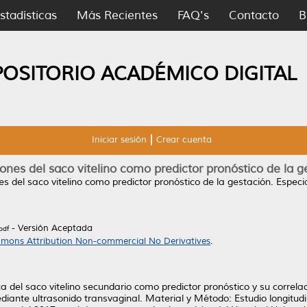
stadísticas
Más Recientes
FAQ's
Contacto
B
POSITORIO ACADÉMICO DIGITAL
Iniciar sesión
Crear cuenta
iones del saco vitelino como predictor pronóstico de la g
es del saco vitelino como predictor pronóstico de la gestación.
Especia
- Versión Aceptada
pdf
mons Attribution Non-commercial No Derivatives
.
ca del saco vitelino secundario como predictor pronóstico y su correla
iante ultrasonido transvaginal. Material y Método: Estudio longitudi