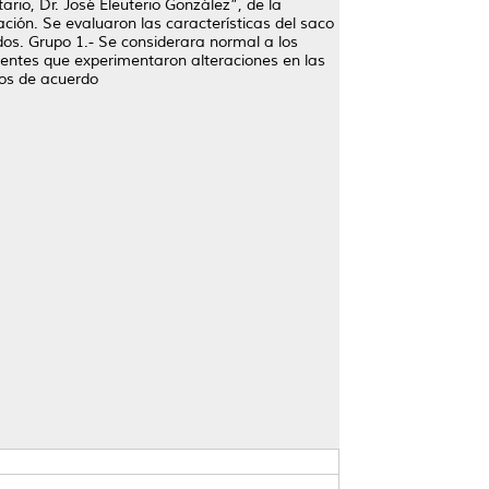
ario, Dr. José Eleuterio González”, de la
ón. Se evaluaron las características del saco
ados. Grupo 1.- Se considerara normal a los
ientes que experimentaron alteraciones en las
upos de acuerdo