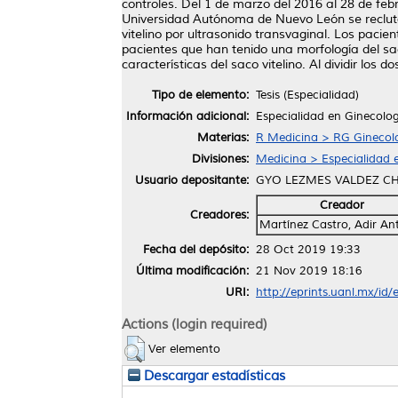
controles. Del 1 de marzo del 2016 al 28 de febr
Universidad Autónoma de Nuevo León se reclut
vitelino por ultrasonido transvaginal. Los paci
pacientes que han tenido una morfología del sa
características del saco vitelino. Al dividir los
Tipo de elemento:
Tesis (Especialidad)
Información adicional:
Especialidad en Ginecolog
Materias:
R Medicina > RG Ginecolo
Divisiones:
Medicina > Especialidad e
Usuario depositante:
GYO LEZMES VALDEZ C
Creador
Creadores:
Martínez Castro, Adir An
Fecha del depósito:
28 Oct 2019 19:33
Última modificación:
21 Nov 2019 18:16
URI:
http://eprints.uanl.mx/id
Actions (login required)
Ver elemento
Descargar estadísticas