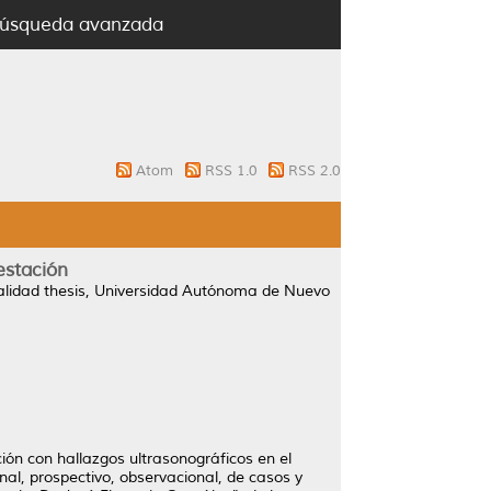
úsqueda avanzada
Atom
RSS 1.0
RSS 2.0
estación
lidad thesis, Universidad Autónoma de Nuevo
ción con hallazgos ultrasonográficos en el
nal, prospectivo, observacional, de casos y