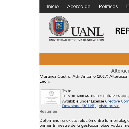
Inicio
Acerca de
Políticas
E
RE
Alterac
Martínez Castro, Adir Antonio
(2017)
Alteracion
León.
Texto
TESIS DR. ADIR ANTONIO MARTÍNEZ CASTRO.
Available under License
Creative Com
Download (301kB)
|
Vista previa
Resumen
Determinar si existe relación entre la morfológi
primer trimestre de la gestación observadas med