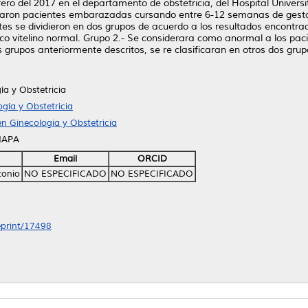
ero del 2017 en el departamento de obstetricia, del Hospital Universit
aron pacientes embarazadas cursando entre 6-12 semanas de gestaci
entes se dividieron en dos grupos de acuerdo a los resultados encontr
co vitelino normal. Grupo 2.- Se considerara como anormal a los pac
 dos grupos anteriormente descritos, se re clasificaran en otros dos gr
ía y Obstetricia
gía y Obstetricia
n Ginecologia y Obstetricia
HAPA
Email
ORCID
tonio
NO ESPECIFICADO
NO ESPECIFICADO
/eprint/17498