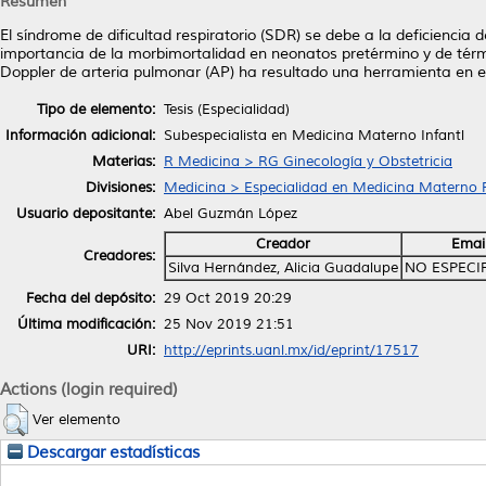
Resumen
El síndrome de dificultad respiratorio (SDR) se debe a la deficiencia
importancia de la morbimortalidad en neonatos pretérmino y de térm
Doppler de arteria pulmonar (AP) ha resultado una herramienta en est
Tipo de elemento:
Tesis (Especialidad)
Información adicional:
Subespecialista en Medicina Materno Infantl
Materias:
R Medicina > RG Ginecología y Obstetricia
Divisiones:
Medicina > Especialidad en Medicina Materno F
Usuario depositante:
Abel Guzmán López
Creador
Emai
Creadores:
Silva Hernández, Alicia Guadalupe
NO ESPECI
Fecha del depósito:
29 Oct 2019 20:29
Última modificación:
25 Nov 2019 21:51
URI:
http://eprints.uanl.mx/id/eprint/17517
Actions (login required)
Ver elemento
Descargar estadísticas