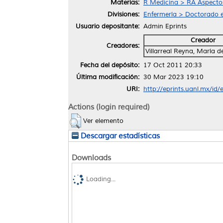
Materias:
R Medicina > RA Aspectos
Divisiones:
Enfermería > Doctorado e
Usuario depositante:
Admin Eprints
Creador
Creadores:
Villarreal Reyna, María d
Fecha del depósito:
17 Oct 2011 20:33
Última modificación:
30 Mar 2023 19:10
URI:
http://eprints.uanl.mx/id/
Actions (login required)
Ver elemento
Descargar estadísticas
Downloads
Loading...