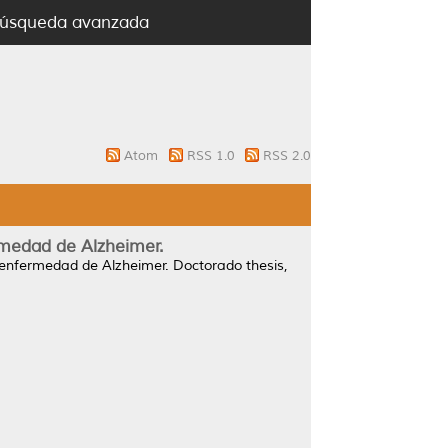
úsqueda avanzada
Atom
RSS 1.0
RSS 2.0
rmedad de Alzheimer.
 enfermedad de Alzheimer.
Doctorado thesis,