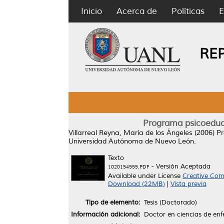
Inicio
Acerca de
Políticas
E
RE
Programa psicoeduca
Villarreal Reyna, María de los Ángeles
(2006)
Pr
Universidad Autónoma de Nuevo León.
Texto
- Versión Aceptada
1020154555.PDF
Available under License
Creative Com
Download (22MB)
|
Vista previa
Tipo de elemento:
Tesis (Doctorado)
Información adicional:
Doctor en ciencias de enf