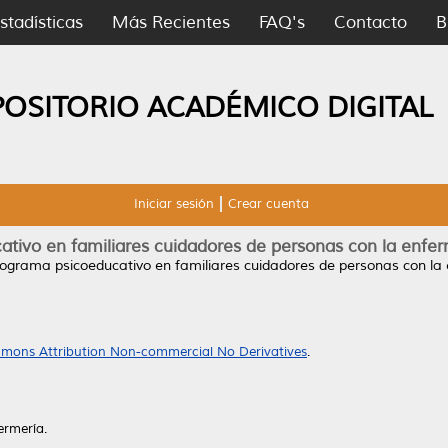
stadísticas
Más Recientes
FAQ's
Contacto
B
POSITORIO ACADÉMICO DIGITAL
Iniciar sesión
Crear cuenta
tivo en familiares cuidadores de personas con la enfe
ograma psicoeducativo en familiares cuidadores de personas con la
mons Attribution Non-commercial No Derivatives
.
ermería.