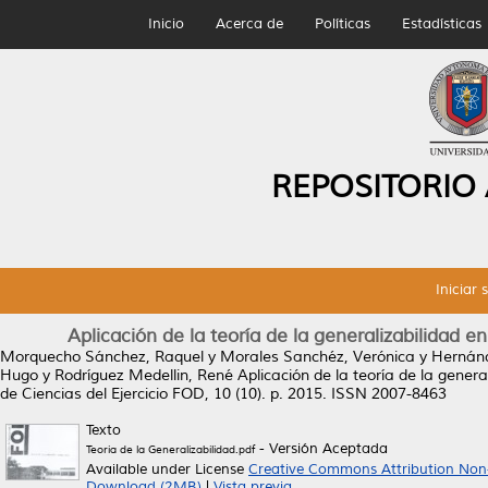
Inicio
Acerca de
Políticas
Estadísticas
REPOSITORIO
Iniciar 
Aplicación de la teoría de la generalizabilidad en
Morquecho Sánchez, Raquel
y
Morales Sanchéz, Verónica
y
Hernán
Hugo
y
Rodríguez Medellin, René
Aplicación de la teoría de la genera
de Ciencias del Ejercicio FOD, 10 (10). p. 2015. ISSN 2007-8463
Texto
- Versión Aceptada
Teoria de la Generalizabilidad.pdf
Available under License
Creative Commons Attribution Non
Download (2MB)
|
Vista previa