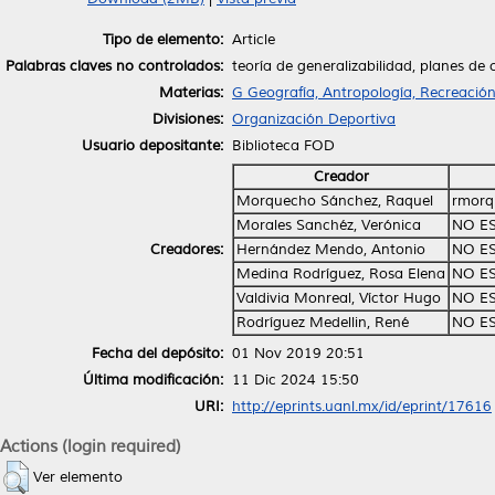
Tipo de elemento:
Article
Palabras claves no controlados:
teoría de generalizabilidad, planes de 
Materias:
G Geografía, Antropología, Recreació
Divisiones:
Organización Deportiva
Usuario depositante:
Biblioteca FOD
Creador
Morquecho Sánchez, Raquel
rmorq
Morales Sanchéz, Verónica
NO E
Creadores:
Hernández Mendo, Antonio
NO E
Medina Rodríguez, Rosa Elena
NO E
Valdivia Monreal, Víctor Hugo
NO E
Rodríguez Medellin, René
NO E
Fecha del depósito:
01 Nov 2019 20:51
Última modificación:
11 Dic 2024 15:50
URI:
http://eprints.uanl.mx/id/eprint/17616
Actions (login required)
Ver elemento