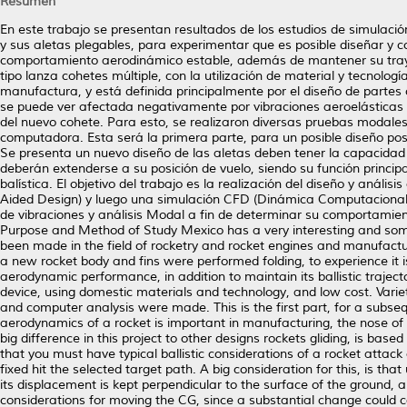
Resumen
En este trabajo se presentan resultados de los estudios de simulaci
y sus aletas plegables, para experimentar que es posible diseñar y co
comportamiento aerodinámico estable, además de mantener su trayect
tipo lanza cohetes múltiple, con la utilización de material y tecnolo
manufactura, y está definida principalmente por el diseño de partes 
se puede ver afectada negativamente por vibraciones aeroelásticas 
del nuevo cohete. Para esto, se realizaron diversas pruebas modales 
computadora. Esta será la primera parte, para un posible diseño pos
Se presenta un nuevo diseño de las aletas deben tener la capacidad 
deberán extenderse a su posición de vuelo, siendo su función princip
balística. El objetivo del trabajo es la realización del diseño y an
Aided Design) y luego una simulación CFD (Dinámica Computacional d
de vibraciones y análisis Modal a fin de determinar su comportamien
Purpose and Method of Study Mexico has a very interesting and so
been made in the field of rocketry and rocket engines and manufactur
a new rocket body and fins were performed folding, to experience it is 
aerodynamic performance, in addition to maintain its ballistic traject
device, using domestic materials and technology, and low cost. Variet
and computer analysis were made. This is the first part, for a subseq
aerodynamics of a rocket is important in manufacturing, the nose of t
big difference in this project to other designs rockets gliding, is base
that you must have typical ballistic considerations of a rocket attack a
fixed hit the selected target path. A big consideration for this, is that
its displacement is kept perpendicular to the surface of the ground, 
considerations for moving the CG, since a substantial change could cau