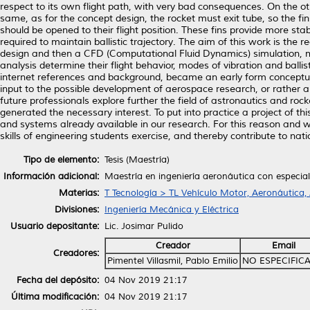
respect to its own flight path, with very bad consequences. On the othe
same, as for the concept design, the rocket must exit tube, so the f
should be opened to their flight position. These fins provide more stabil
required to maintain ballistic trajectory. The aim of this work is the
design and then a CFD (Computational Fluid Dynamics) simulation, mo
analysis determine their flight behavior, modes of vibration and ballis
internet references and background, became an early form conceptual 
input to the possible development of aerospace research, or rather 
future professionals explore further the field of astronautics and roc
generated the necessary interest. To put into practice a project of t
and systems already available in our research. For this reason and wit
skills of engineering students exercise, and thereby contribute to na
Tipo de elemento:
Tesis (Maestría)
Información adicional:
Maestría en ingeniería aeronáutica con especia
Materias:
T Tecnología > TL Vehículo Motor, Aeronáutica,
Divisiones:
Ingeniería Mecánica y Eléctrica
Usuario depositante:
Lic. Josimar Pulido
Creador
Email
Creadores:
Pimentel Villasmil, Pablo Emilio
NO ESPECIFIC
Fecha del depósito:
04 Nov 2019 21:17
Última modificación:
04 Nov 2019 21:17