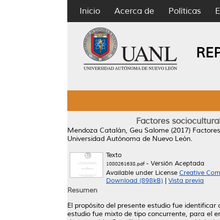
Inicio
Acerca de
Políticas
E
RE
Factores sociocultura
Mendoza Catalán, Geu Salome
(2017)
Factores
Universidad Autónoma de Nuevo León.
Texto
- Versión Aceptada
1080261638.pdf
Available under License
Creative Com
Download (898kB)
|
Vista previa
Resumen
El propósito del presente estudio fue identifica
estudio fue mixto de tipo concurrente, para el en