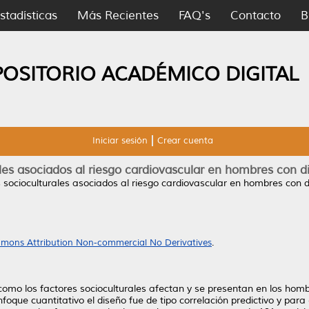
stadísticas
Más Recientes
FAQ's
Contacto
B
POSITORIO ACADÉMICO DIGITAL
Iniciar sesión
Crear cuenta
les asociados al riesgo cardiovascular en hombres con di
 socioculturales asociados al riesgo cardiovascular en hombres con di
mons Attribution Non-commercial No Derivatives
.
r como los factores socioculturales afectan y se presentan en los hombr
foque cuantitativo el diseño fue de tipo correlación predictivo y para 