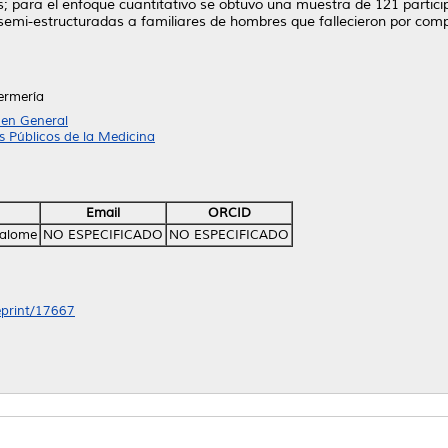
es; para el enfoque cuantitativo se obtuvo una muestra de 121 partic
 semi-estructuradas a familiares de hombres que fallecieron por compli
ermería
 en General
 Públicos de la Medicina
Email
ORCID
Salome
NO ESPECIFICADO
NO ESPECIFICADO
/eprint/17667