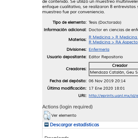
de contenido. Se utilizó un muestreo multinivel
enfoque cualitativo, se realizaron 8 entrevistas
muestreo fue por conveniencia.
Tipo de elemento:
Tesis (Doctorado)
Información adicional:
Doctor en ciencias de enf
R Medicina > R Medicina
Materias:
R Medicina > RA Aspectos
Divisiones:
Enfermería
Usuario depositante:
Editor Repositorio
Creador
Creadores:
Mendoza Catalán, Geu 
Fecha del depósito:
06 Nov 2019 20:14
Última modificación:
17 Ene 2020 18:01
URI:
http://eprints.uanl.mx/id
Actions (login required)
Ver elemento
Descargar estadísticas