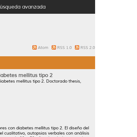
úsqueda avanzada
Atom
RSS 1.0
RSS 2.0
abetes mellitus tipo 2
abetes mellitus tipo 2.
Doctorado thesis,
es con diabetes mellitus tipo 2. El diseño del
el cualitativo, autopsias verbales con análisis