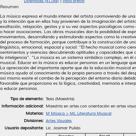
Download (911kB)
|
Vista previa
Resumen
La música expresa el mundo interior del artista conmoviendo de una 
y la intención que en ellas hay provienen de la imaginación del artis
exaltación, relajación, gestos y a su vez aspectos psicológicos como
o hacer asociaciones. Las obras musicales dan la posibilidad de exp
movimientos, desarrollando y estimulando aspectos como la creativi
del proceso de formación, porque contribuye a la construcción de unas 
lingüístico, emocional, espacial y social: “El hecho musical como cien
sentimientos y vivencias descubriendo aptitudes y capacidades que co
la inteligencia”. “La música es un sistema simbólico complejo, en él 
musical. Educar en la música es educar personas en un lenguaje que u
La apreciación del importante aporte que da la educación musical e
música ayuda al conocimiento de la propia persona a través del desp
así mismo existe el cambio de la percepción del entorno diario debido
favorable que proporciona es la lógica, creatividad, memoria e inte
a educar personas.
Tipo de elemento:
Tesis (Maestría)
Información adicional:
Maestría en artes con orientación en artes visu
Materias:
M Música > ML Literatura Musical
Divisiones:
Artes Visuales
Usuario depositante:
Lic. Josimar Pulido