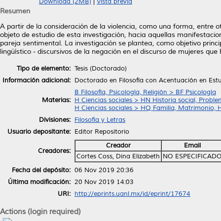
Download (2MB)
|
Vista previa
Resumen
A partir de la consideración de la violencia, como una forma, entre ot
objeto de estudio de esta investigación, hacia aquellas manifestacio
pareja sentimental. La investigación se plantea, como objetivo princ
lingüístico - discursivos de la negación en el discurso de mujeres que
Tipo de elemento:
Tesis (Doctorado)
Información adicional:
Doctorado en Filosofía con Acentuación en Estu
B Filosofía, Psicología, Religión > BF Psicología
Materias:
H Ciencias sociales > HN Historia social, Proble
H Ciencias sociales > HQ Familia, Matrimonio, 
Divisiones:
Filosofía y Letras
Usuario depositante:
Editor Repositorio
Creador
Email
Creadores:
Cortes Coss, Dina Elizabeth
NO ESPECIFICAD
Fecha del depósito:
06 Nov 2019 20:36
Última modificación:
20 Nov 2019 14:03
URI:
http://eprints.uanl.mx/id/eprint/17674
Actions (login required)