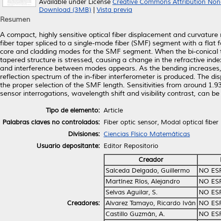
Available under License
Creative Commons Attribution Non
Download (3MB)
|
Vista previa
Resumen
A compact, highly sensitive optical fiber displacement and curvature 
fiber taper spliced to a single-mode fiber (SMF) segment with a flat
core and cladding modes for the SMF segment. When the bi-conical ta
tapered structure is stressed, causing a change in the refractive inde
and interference between modes appears. As the bending increases, a 
reflection spectrum of the in-fiber interferometer is produced. The di
the proper selection of the SMF length. Sensitivities from around 
sensor interrogations, wavelength shift and visibility contrast, can
Tipo de elemento:
Article
Palabras claves no controlados:
Fiber optic sensor, Modal optical fib
Divisiones:
Ciencias Físico Matemáticas
Usuario depositante:
Editor Repositorio
Creador
Salceda Delgado, Guillermo
NO ES
Martínez Ríos, Alejandro
NO ES
Selvas Aguilar, S.
NO ES
Creadores:
Alvarez Tamayo, Ricardo Iván
NO ES
Castillo Guzmán, A.
NO ES