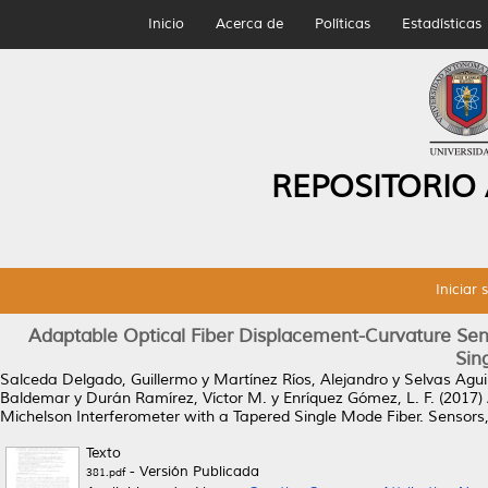
Inicio
Acerca de
Políticas
Estadísticas
REPOSITORIO
Iniciar 
Adaptable Optical Fiber Displacement-Curvature Sen
Sin
Salceda Delgado, Guillermo
y
Martínez Ríos, Alejandro
y
Selvas Aguil
Baldemar
y
Durán Ramírez, Víctor M.
y
Enríquez Gómez, L. F.
(2017)
Michelson Interferometer with a Tapered Single Mode Fiber.
Sensors, 
Texto
- Versión Publicada
381.pdf