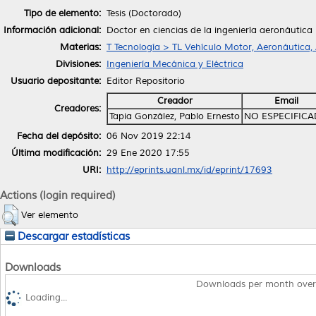
Tipo de elemento:
Tesis (Doctorado)
Información adicional:
Doctor en ciencias de la ingeniería aeronáutica
Materias:
T Tecnología > TL Vehículo Motor, Aeronáutica,
Divisiones:
Ingeniería Mecánica y Eléctrica
Usuario depositante:
Editor Repositorio
Creador
Email
Creadores:
Tapia González, Pablo Ernesto
NO ESPECIFIC
Fecha del depósito:
06 Nov 2019 22:14
Última modificación:
29 Ene 2020 17:55
URI:
http://eprints.uanl.mx/id/eprint/17693
Actions (login required)
Ver elemento
Descargar estadísticas
Downloads
Downloads per month over
Loading...