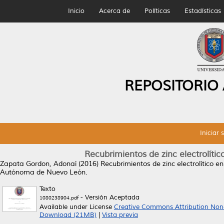
Inicio
Acerca de
Políticas
Estadísticas
REPOSITORIO
Iniciar 
Recubrimientos de zinc electrolític
Zapata Gordon, Adonaí
(2016)
Recubrimientos de zinc electrolítico e
Autónoma de Nuevo León.
Texto
- Versión Aceptada
1080238904.pdf
Available under License
Creative Commons Attribution Non
Download (21MB)
|
Vista previa