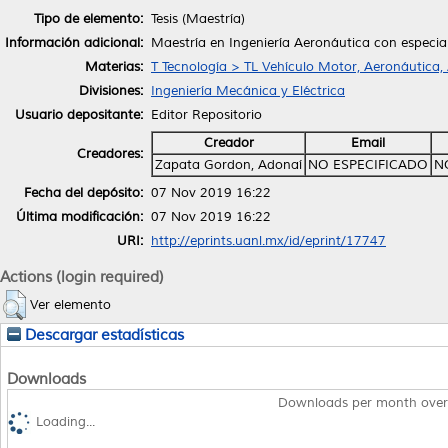
Tipo de elemento:
Tesis (Maestría)
Información adicional:
Maestría en Ingeniería Aeronáutica con especia
Materias:
T Tecnología > TL Vehículo Motor, Aeronáutica,
Divisiones:
Ingeniería Mecánica y Eléctrica
Usuario depositante:
Editor Repositorio
Creador
Email
Creadores:
Zapata Gordon, Adonaí
NO ESPECIFICADO
N
Fecha del depósito:
07 Nov 2019 16:22
Última modificación:
07 Nov 2019 16:22
URI:
http://eprints.uanl.mx/id/eprint/17747
Actions (login required)
Ver elemento
Descargar estadísticas
Downloads
Downloads per month over
Loading...